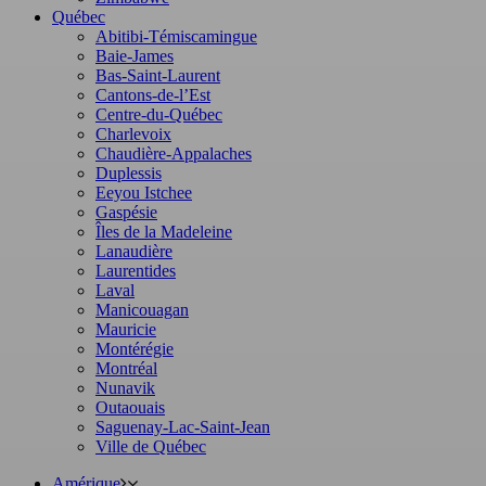
Québec
Abitibi-Témiscamingue
Baie-James
Bas-Saint-Laurent
Cantons-de-l’Est
Centre-du-Québec
Charlevoix
Chaudière-Appalaches
Duplessis
Eeyou Istchee
Gaspésie
Îles de la Madeleine
Lanaudière
Laurentides
Laval
Manicouagan
Mauricie
Montérégie
Montréal
Nunavik
Outaouais
Saguenay-Lac-Saint-Jean
Ville de Québec
Amérique