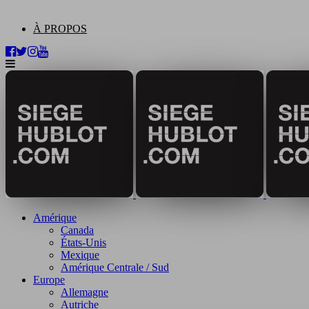
À PROPOS
Amérique
Canada
États-Unis
Mexique
Amérique Centrale / Sud
Europe
Allemagne
Autriche