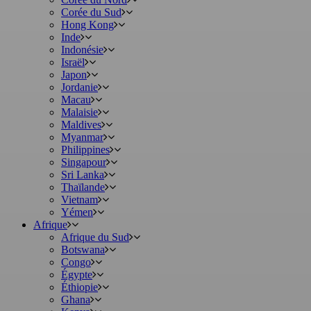
Corée du Sud
Hong Kong
Inde
Indonésie
Israël
Japon
Jordanie
Macau
Malaisie
Maldives
Myanmar
Philippines
Singapour
Sri Lanka
Thaïlande
Vietnam
Yémen
Afrique
Afrique du Sud
Botswana
Congo
Égypte
Éthiopie
Ghana