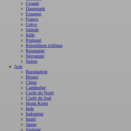
Croatie
Danemark
Espagne
France
Grèce
Islande
Italie
Portugal
République tchèque
Roumanie
Slovaquie
Suisse
Asie
Bangladesh
Brunei
Chine
Cambodge
Corée du Nord
Corée du Sud
Hong Kong
Inde
Indonésie
Israël
Japon
Jordanie