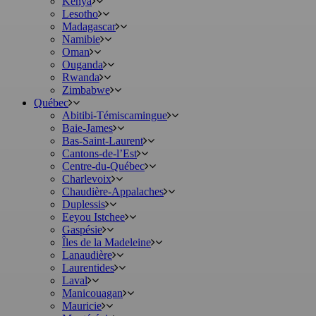
Kenya
Lesotho
Madagascar
Namibie
Oman
Ouganda
Rwanda
Zimbabwe
Québec
Abitibi-Témiscamingue
Baie-James
Bas-Saint-Laurent
Cantons-de-l’Est
Centre-du-Québec
Charlevoix
Chaudière-Appalaches
Duplessis
Eeyou Istchee
Gaspésie
Îles de la Madeleine
Lanaudière
Laurentides
Laval
Manicouagan
Mauricie