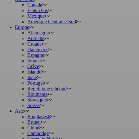
Canada
États-Unis
Mexique
Amérique Centrale / Sud
Europe
Allemagne
Autriche
Croatie
Danemark
Espagne
France
Grèce
Islande
Italie
Portugal
République tchèque
Roumanie
Slovaquie
Suisse
Asie
Bangladesh
Brunei
Chine
Cambodge
Corée du Nord