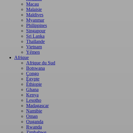
Macau
Malaisie
Maldives
Myanmar
Philippines
Singapour
Sri Lanka
Thaïlande
Vietnam
Yémen
Afrique
Afrique du Sud
Botswana
Congo
Égypte
Éthiopie
Ghana
Kenya
Lesotho
Madagascar
Namibie
Oman
Ouganda
Rwanda
Zimbabwe