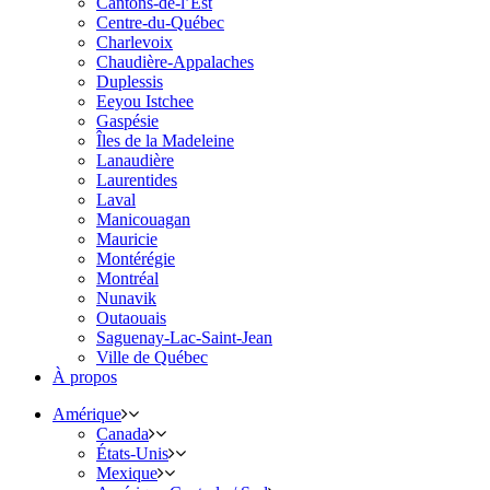
Cantons-de-l’Est
Centre-du-Québec
Charlevoix
Chaudière-Appalaches
Duplessis
Eeyou Istchee
Gaspésie
Îles de la Madeleine
Lanaudière
Laurentides
Laval
Manicouagan
Mauricie
Montérégie
Montréal
Nunavik
Outaouais
Saguenay-Lac-Saint-Jean
Ville de Québec
À propos
Amérique
Canada
États-Unis
Mexique