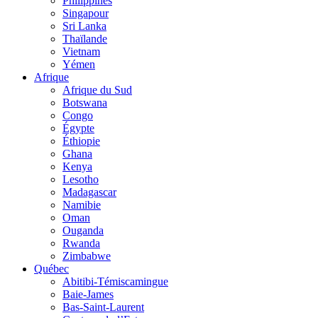
Philippines
Singapour
Sri Lanka
Thaïlande
Vietnam
Yémen
Afrique
Afrique du Sud
Botswana
Congo
Égypte
Éthiopie
Ghana
Kenya
Lesotho
Madagascar
Namibie
Oman
Ouganda
Rwanda
Zimbabwe
Québec
Abitibi-Témiscamingue
Baie-James
Bas-Saint-Laurent