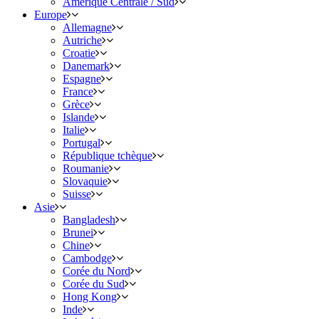
Amérique Centrale / Sud
Europe
Allemagne
Autriche
Croatie
Danemark
Espagne
France
Grèce
Islande
Italie
Portugal
République tchèque
Roumanie
Slovaquie
Suisse
Asie
Bangladesh
Brunei
Chine
Cambodge
Corée du Nord
Corée du Sud
Hong Kong
Inde