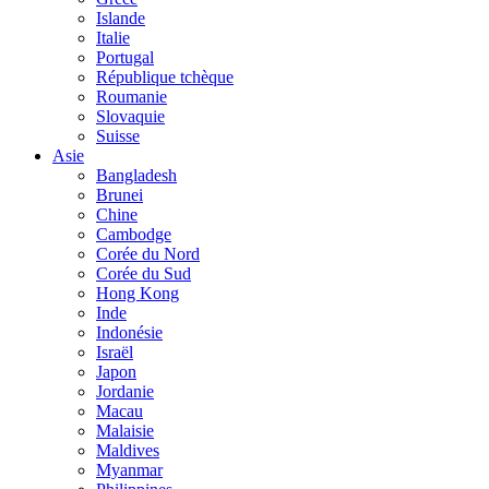
Islande
Italie
Portugal
République tchèque
Roumanie
Slovaquie
Suisse
Asie
Bangladesh
Brunei
Chine
Cambodge
Corée du Nord
Corée du Sud
Hong Kong
Inde
Indonésie
Israël
Japon
Jordanie
Macau
Malaisie
Maldives
Myanmar