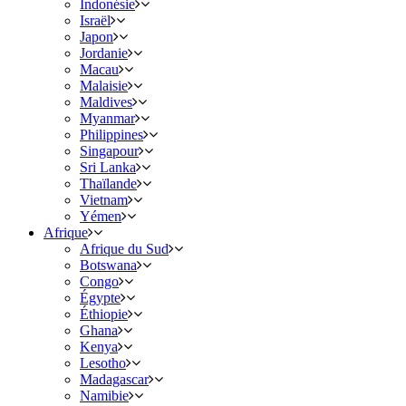
Indonésie
Israël
Japon
Jordanie
Macau
Malaisie
Maldives
Myanmar
Philippines
Singapour
Sri Lanka
Thaïlande
Vietnam
Yémen
Afrique
Afrique du Sud
Botswana
Congo
Égypte
Éthiopie
Ghana
Kenya
Lesotho
Madagascar
Namibie