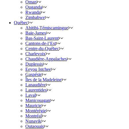
Oman
Ouganda
Rwanda
Zimbabwe
Québec
Abitibi-Témiscamingue
Baie-James
Bas-Saint-Laurent
Cantons-de-l’Est
Centre-du-Québec
Charlevoix
Chaudière-Appalaches
Duplessis
Eeyou Istchee
Gaspésie
Îles de la Madeleine
Lanaudière
Laurentides
Laval
Manicouagan
Mauricie
Montérégie
Montréal
Nunavik
Outaouais