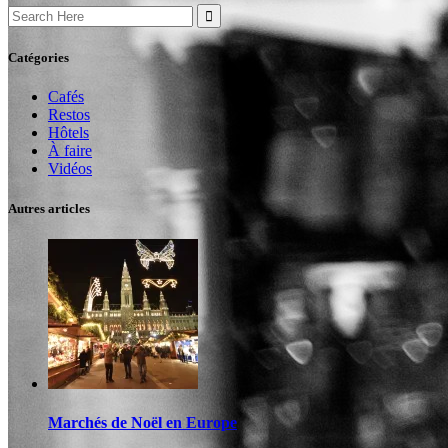
Search
for:
Catégories
Cafés
Restos
Hôtels
À faire
Vidéos
Autres articles
Marchés de Noël en Europe