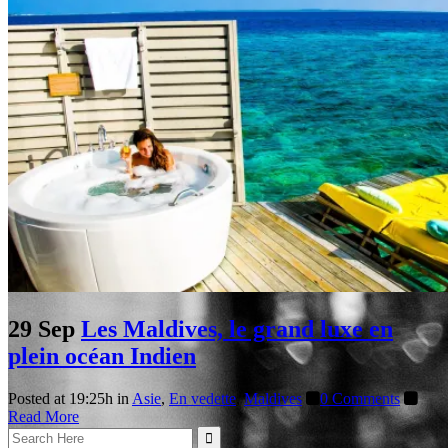
29 Sep
Les Maldives, le grand luxe en
plein océan Indien
Posted at 19:25h
in
Asie
,
En vedette
,
Maldives
0 Comments
Read More
Search