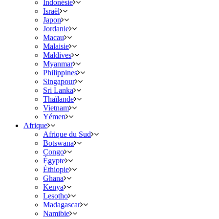
Indonésie
Israël
Japon
Jordanie
Macau
Malaisie
Maldives
Myanmar
Philippines
Singapour
Sri Lanka
Thaïlande
Vietnam
Yémen
Afrique
Afrique du Sud
Botswana
Congo
Égypte
Éthiopie
Ghana
Kenya
Lesotho
Madagascar
Namibie