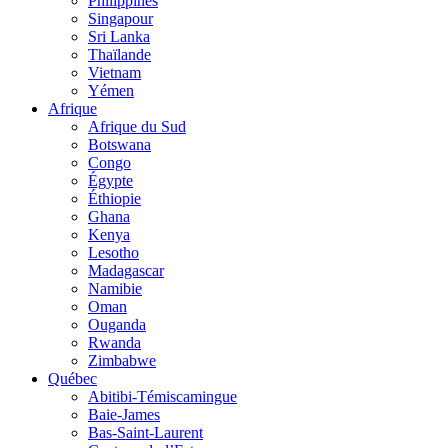
Philippines
Singapour
Sri Lanka
Thaïlande
Vietnam
Yémen
Afrique
Afrique du Sud
Botswana
Congo
Égypte
Éthiopie
Ghana
Kenya
Lesotho
Madagascar
Namibie
Oman
Ouganda
Rwanda
Zimbabwe
Québec
Abitibi-Témiscamingue
Baie-James
Bas-Saint-Laurent