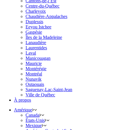
Cantons-de-l’Est
Centre-du-Québec
Charlevoix
Chaudière-Appalaches
Duplessis
Eeyou Istchee
Gaspésie
Îles de la Madeleine
Lanaudière
Laurentides
Laval
Manicouagan
Mauricie
Montérégie
Montréal
Nunavik
Outaouais
Saguenay-Lac-Saint-Jean
Ville de Québec
À propos
Amérique
Canada
États-Unis
Mexique