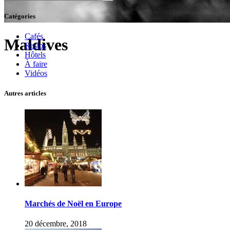
for:
Catégories
Cafés
Maldives
Restos
Hôtels
À faire
Vidéos
Autres articles
Marchés de Noël en Europe
20 décembre, 2018