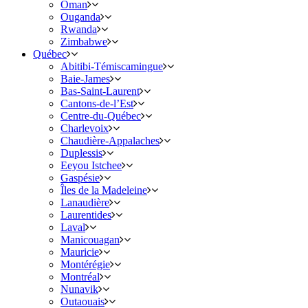
Oman
Ouganda
Rwanda
Zimbabwe
Québec
Abitibi-Témiscamingue
Baie-James
Bas-Saint-Laurent
Cantons-de-l’Est
Centre-du-Québec
Charlevoix
Chaudière-Appalaches
Duplessis
Eeyou Istchee
Gaspésie
Îles de la Madeleine
Lanaudière
Laurentides
Laval
Manicouagan
Mauricie
Montérégie
Montréal
Nunavik
Outaouais