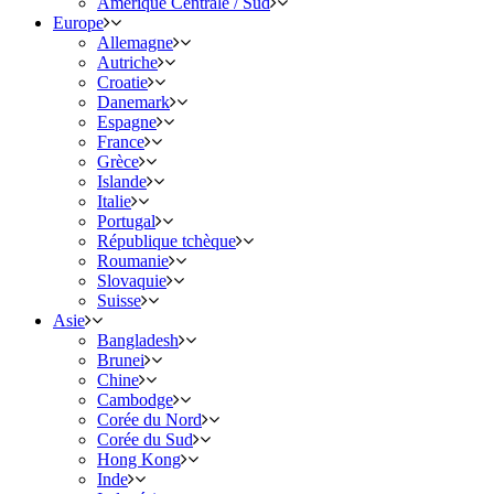
Amérique Centrale / Sud
Europe
Allemagne
Autriche
Croatie
Danemark
Espagne
France
Grèce
Islande
Italie
Portugal
République tchèque
Roumanie
Slovaquie
Suisse
Asie
Bangladesh
Brunei
Chine
Cambodge
Corée du Nord
Corée du Sud
Hong Kong
Inde