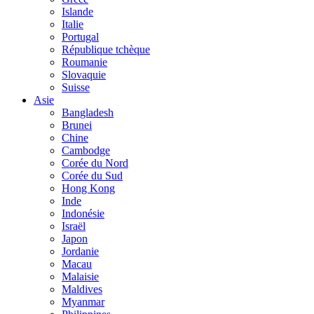
Islande
Italie
Portugal
République tchèque
Roumanie
Slovaquie
Suisse
Asie
Bangladesh
Brunei
Chine
Cambodge
Corée du Nord
Corée du Sud
Hong Kong
Inde
Indonésie
Israël
Japon
Jordanie
Macau
Malaisie
Maldives
Myanmar