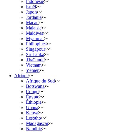
Indonésie
Israël
Japon
Jordanie
Macau
Malaisie
Maldives
Myanmar
Philippines
Singapour
Sri Lanka
Thaïlande
Vietnam
Yémen
Afrique
Afrique du Sud
Botswana
Congo
Égypte
Éthiopie
Ghana
Kenya
Lesotho
Madagascar
Namibie