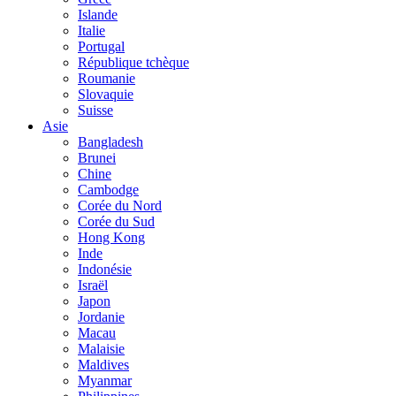
Islande
Italie
Portugal
République tchèque
Roumanie
Slovaquie
Suisse
Asie
Bangladesh
Brunei
Chine
Cambodge
Corée du Nord
Corée du Sud
Hong Kong
Inde
Indonésie
Israël
Japon
Jordanie
Macau
Malaisie
Maldives
Myanmar