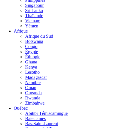
Philippines
Singapour
Sri Lanka
Thaïlande
Vietnam
Yémen
Afrique
Afrique du Sud
Botswana
Congo
Égypte
Éthiopie
Ghana
Kenya
Lesotho
Madagascar
Namibie
Oman
Ouganda
Rwanda
Zimbabwe
Québec
Abitibi-Témiscamingue
Baie-James
Bas-Saint-Laurent