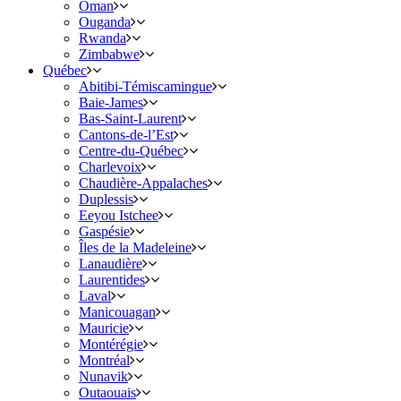
Oman
Ouganda
Rwanda
Zimbabwe
Québec
Abitibi-Témiscamingue
Baie-James
Bas-Saint-Laurent
Cantons-de-l’Est
Centre-du-Québec
Charlevoix
Chaudière-Appalaches
Duplessis
Eeyou Istchee
Gaspésie
Îles de la Madeleine
Lanaudière
Laurentides
Laval
Manicouagan
Mauricie
Montérégie
Montréal
Nunavik
Outaouais