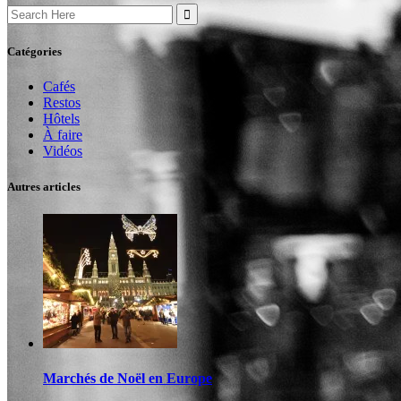
Search
for:
Catégories
Cafés
Restos
Hôtels
À faire
Vidéos
Autres articles
Marchés de Noël en Europe