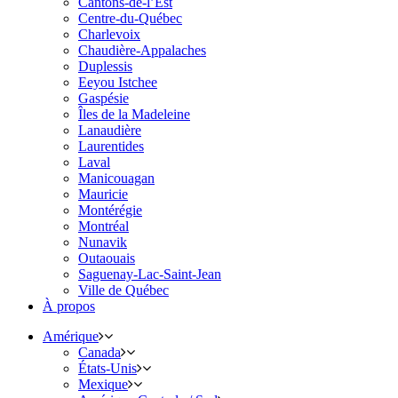
Cantons-de-l’Est
Centre-du-Québec
Charlevoix
Chaudière-Appalaches
Duplessis
Eeyou Istchee
Gaspésie
Îles de la Madeleine
Lanaudière
Laurentides
Laval
Manicouagan
Mauricie
Montérégie
Montréal
Nunavik
Outaouais
Saguenay-Lac-Saint-Jean
Ville de Québec
À propos
Amérique
Canada
États-Unis
Mexique