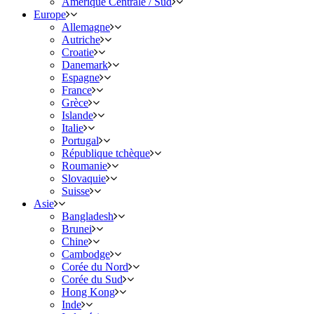
Amérique Centrale / Sud
Europe
Allemagne
Autriche
Croatie
Danemark
Espagne
France
Grèce
Islande
Italie
Portugal
République tchèque
Roumanie
Slovaquie
Suisse
Asie
Bangladesh
Brunei
Chine
Cambodge
Corée du Nord
Corée du Sud
Hong Kong
Inde