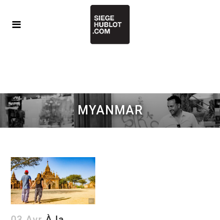
MYANMAR
03 Avr
À la