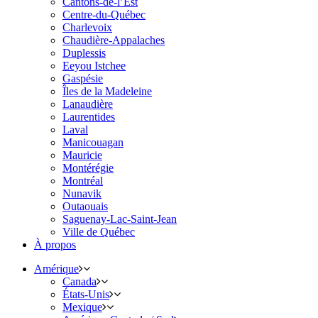
Cantons-de-l’Est
Centre-du-Québec
Charlevoix
Chaudière-Appalaches
Duplessis
Eeyou Istchee
Gaspésie
Îles de la Madeleine
Lanaudière
Laurentides
Laval
Manicouagan
Mauricie
Montérégie
Montréal
Nunavik
Outaouais
Saguenay-Lac-Saint-Jean
Ville de Québec
À propos
Amérique
Canada
États-Unis
Mexique