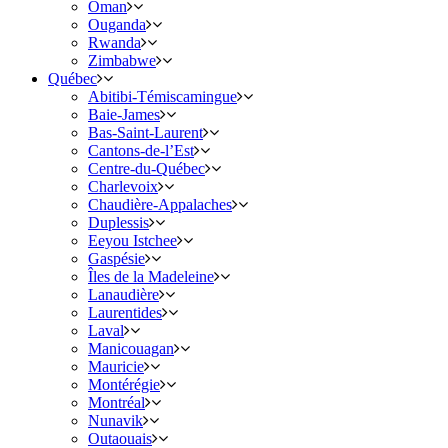
Oman
Ouganda
Rwanda
Zimbabwe
Québec
Abitibi-Témiscamingue
Baie-James
Bas-Saint-Laurent
Cantons-de-l’Est
Centre-du-Québec
Charlevoix
Chaudière-Appalaches
Duplessis
Eeyou Istchee
Gaspésie
Îles de la Madeleine
Lanaudière
Laurentides
Laval
Manicouagan
Mauricie
Montérégie
Montréal
Nunavik
Outaouais