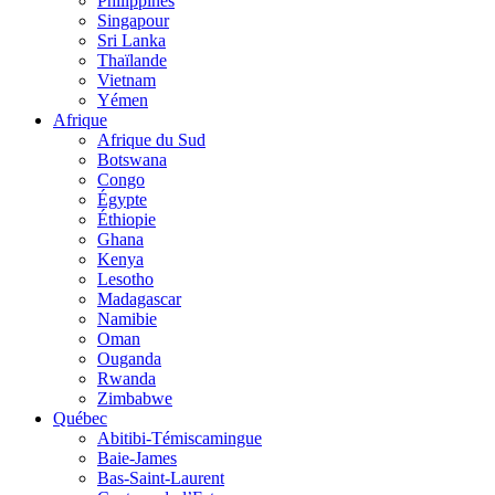
Philippines
Singapour
Sri Lanka
Thaïlande
Vietnam
Yémen
Afrique
Afrique du Sud
Botswana
Congo
Égypte
Éthiopie
Ghana
Kenya
Lesotho
Madagascar
Namibie
Oman
Ouganda
Rwanda
Zimbabwe
Québec
Abitibi-Témiscamingue
Baie-James
Bas-Saint-Laurent