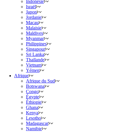
Indonésie
Israël
Japon
Jordanie
Macau
Malaisie
Maldives
Myanmar
Philippines
Singapour
Sri Lanka
Thaïlande
Vietnam
Yémen
Afrique
Afrique du Sud
Botswana
Congo
Égypte
Éthiopie
Ghana
Kenya
Lesotho
Madagascar
Namibie