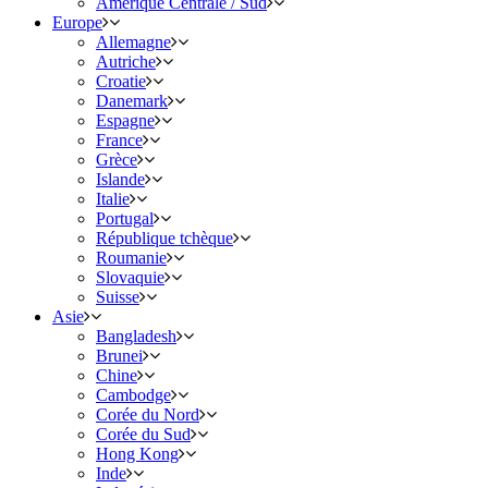
Amérique Centrale / Sud
Europe
Allemagne
Autriche
Croatie
Danemark
Espagne
France
Grèce
Islande
Italie
Portugal
République tchèque
Roumanie
Slovaquie
Suisse
Asie
Bangladesh
Brunei
Chine
Cambodge
Corée du Nord
Corée du Sud
Hong Kong
Inde