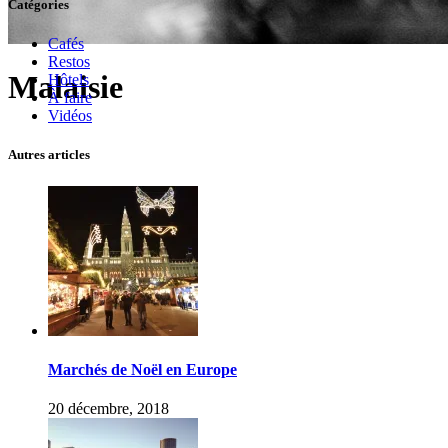
Catégories
Cafés
Restos
Malaisie
Hôtels
À faire
Vidéos
Autres articles
Marchés de Noël en Europe
20 décembre, 2018