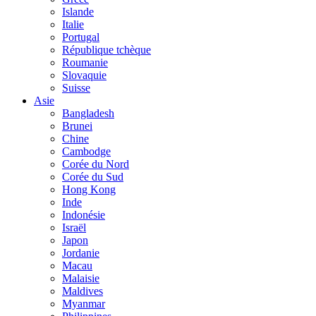
Islande
Italie
Portugal
République tchèque
Roumanie
Slovaquie
Suisse
Asie
Bangladesh
Brunei
Chine
Cambodge
Corée du Nord
Corée du Sud
Hong Kong
Inde
Indonésie
Israël
Japon
Jordanie
Macau
Malaisie
Maldives
Myanmar