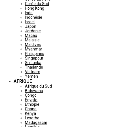
Corée du Sud
Hong Kong
Inde
Indonésie
Israël
Japon
Jordanie
Macau
Malaisie
Maldives
Myanmar
Philippines
Singapour
Sri Lanka
Thaïlande
Vietnam
Yémen
AFRIQUE
Afrique du Sud
Botswana
Congo
Égypte
Éthiopie
Ghana
Kenya
Lesotho
Madagascar