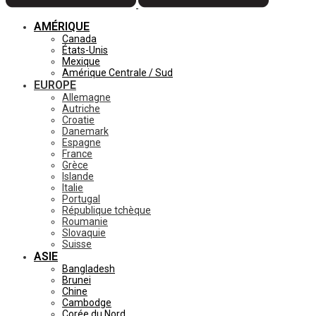
AMÉRIQUE
Canada
États-Unis
Mexique
Amérique Centrale / Sud
EUROPE
Allemagne
Autriche
Croatie
Danemark
Espagne
France
Grèce
Islande
Italie
Portugal
République tchèque
Roumanie
Slovaquie
Suisse
ASIE
Bangladesh
Brunei
Chine
Cambodge
Corée du Nord