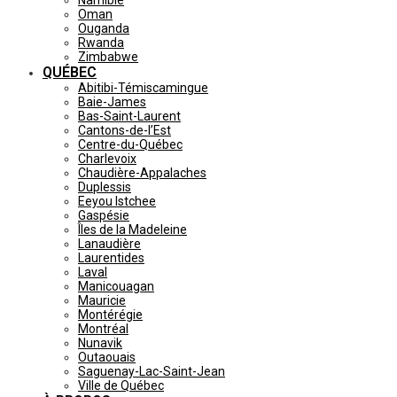
Namibie
Oman
Ouganda
Rwanda
Zimbabwe
QUÉBEC
Abitibi-Témiscamingue
Baie-James
Bas-Saint-Laurent
Cantons-de-l’Est
Centre-du-Québec
Charlevoix
Chaudière-Appalaches
Duplessis
Eeyou Istchee
Gaspésie
Îles de la Madeleine
Lanaudière
Laurentides
Laval
Manicouagan
Mauricie
Montérégie
Montréal
Nunavik
Outaouais
Saguenay-Lac-Saint-Jean
Ville de Québec