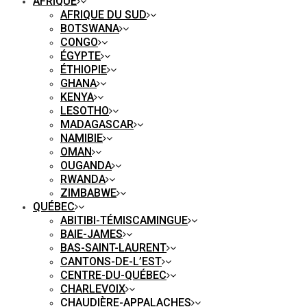
AFRIQUE
AFRIQUE DU SUD
BOTSWANA
CONGO
ÉGYPTE
ÉTHIOPIE
GHANA
KENYA
LESOTHO
MADAGASCAR
NAMIBIE
OMAN
OUGANDA
RWANDA
ZIMBABWE
QUÉBEC
ABITIBI-TÉMISCAMINGUE
BAIE-JAMES
BAS-SAINT-LAURENT
CANTONS-DE-L’EST
CENTRE-DU-QUÉBEC
CHARLEVOIX
CHAUDIÈRE-APPALACHES