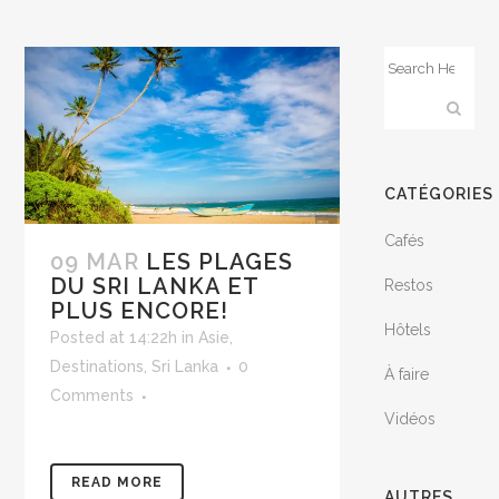
CATÉGORIES
Cafés
09 MAR
LES PLAGES
DU SRI LANKA ET
Restos
PLUS ENCORE!
Hôtels
Posted at 14:22h
in
Asie
,
Destinations
,
Sri Lanka
0
À faire
Comments
Vidéos
READ MORE
AUTRES