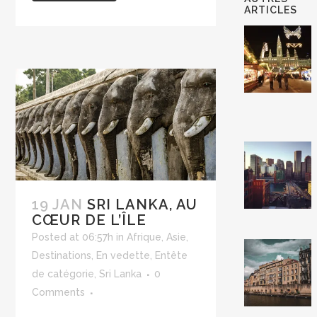
ARTICLES
19 JAN
SRI LANKA, AU
CŒUR DE L’ÎLE
Posted at 06:57h
in
Afrique
,
Asie
,
Destinations
,
En vedette
,
Entête
de catégorie
,
Sri Lanka
0
Comments