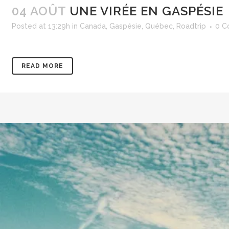
04 AOÛT
UNE VIRÉE EN GASPÉSIE
Posted at 13:29h
in
Canada
,
Gaspésie
,
Québec
,
Roadtrip
0 C
READ MORE