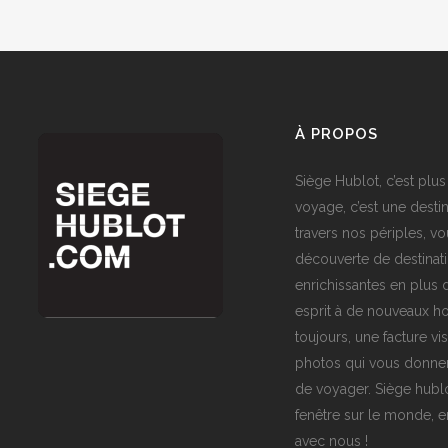
À PROPOS
Siège Hublot, c’est plus
voyage, c’est une destin
travers nos périples, vo
découverte de destinat
enrichissantes en plus d
esprit à de nouveaux ho
toujours, une facture vi
photos qui vous donner
de voyager. Siège hublo
fenêtre sur le monde,
avec nous !