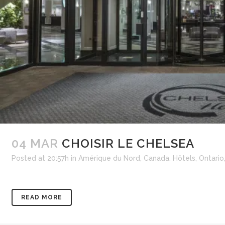
04 MAR
CHOISIR LE CHELSEA
Posted at 20:57h
in
Amérique du Nord
,
Canada
,
Hôtels
,
Ontario
READ MORE