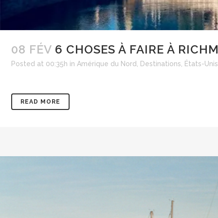
08 FÉV
6 CHOSES À FAIRE À RICH
Posted at 00:35h
in
Amérique du Nord
,
Destinations
,
États-Unis
READ MORE