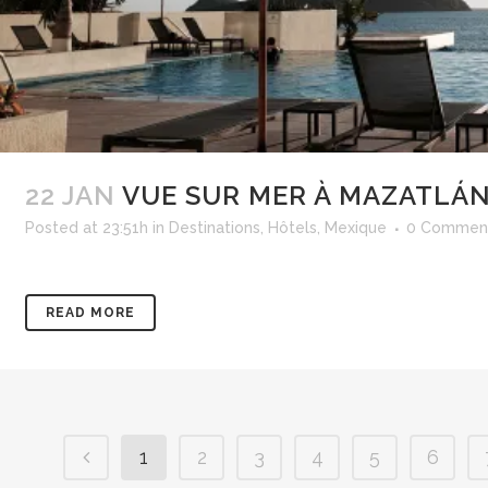
22 JAN
VUE SUR MER À MAZATLÁ
Posted at 23:51h
in
Destinations
,
Hôtels
,
Mexique
0 Commen
READ MORE
1
2
3
4
5
6