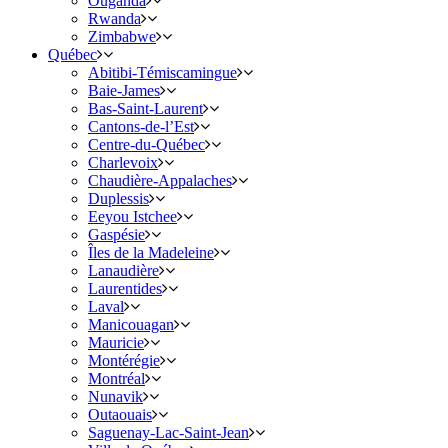
Ouganda
Rwanda
Zimbabwe
Québec
Abitibi-Témiscamingue
Baie-James
Bas-Saint-Laurent
Cantons-de-l’Est
Centre-du-Québec
Charlevoix
Chaudière-Appalaches
Duplessis
Eeyou Istchee
Gaspésie
Îles de la Madeleine
Lanaudière
Laurentides
Laval
Manicouagan
Mauricie
Montérégie
Montréal
Nunavik
Outaouais
Saguenay-Lac-Saint-Jean