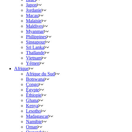
Japon
Jordanie
Macau
Malaisie
Maldives
Myanmar
Philippines
Singapour
Sri Lanka
Thaïlande
Vietnam
Yémen
Afrique
Afrique du Sud
Botswana
Congo
Égypte
Éthiopie
Ghana
Kenya
Lesotho
Madagascar
Namibie
Oman