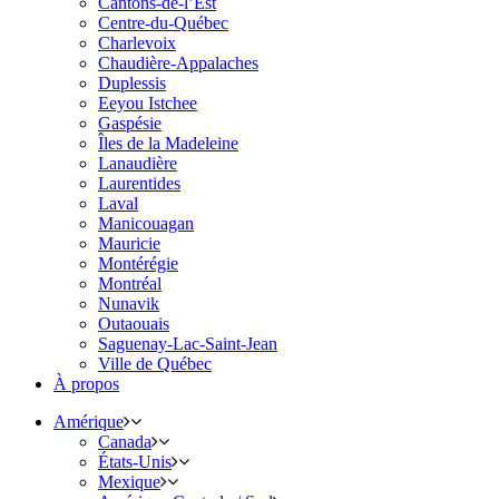
Cantons-de-l’Est
Centre-du-Québec
Charlevoix
Chaudière-Appalaches
Duplessis
Eeyou Istchee
Gaspésie
Îles de la Madeleine
Lanaudière
Laurentides
Laval
Manicouagan
Mauricie
Montérégie
Montréal
Nunavik
Outaouais
Saguenay-Lac-Saint-Jean
Ville de Québec
À propos
Amérique
Canada
États-Unis
Mexique