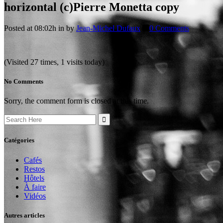
horizontal (c)Pierre Monetta copy
Posted at 08:02h
in
by
Jean-Michel Dufaux
0 Comments
(Visited 27 times, 1 visits today)
No Comments
Sorry, the comment form is closed at this time.
Search
for:
Catégories
Cafés
Restos
Hôtels
À faire
Vidéos
Autres articles