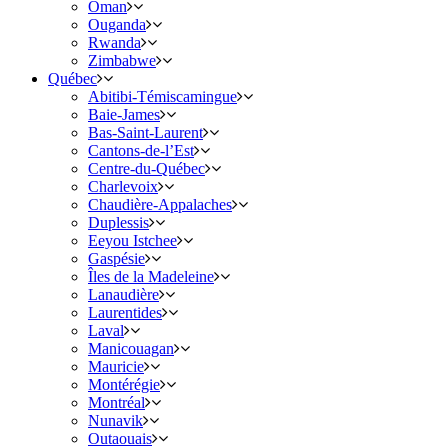
Oman
Ouganda
Rwanda
Zimbabwe
Québec
Abitibi-Témiscamingue
Baie-James
Bas-Saint-Laurent
Cantons-de-l’Est
Centre-du-Québec
Charlevoix
Chaudière-Appalaches
Duplessis
Eeyou Istchee
Gaspésie
Îles de la Madeleine
Lanaudière
Laurentides
Laval
Manicouagan
Mauricie
Montérégie
Montréal
Nunavik
Outaouais