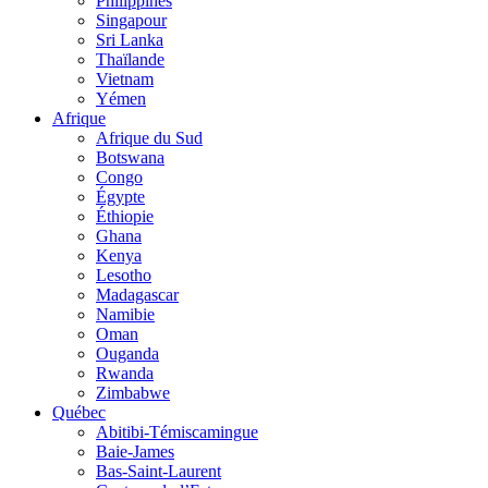
Philippines
Singapour
Sri Lanka
Thaïlande
Vietnam
Yémen
Afrique
Afrique du Sud
Botswana
Congo
Égypte
Éthiopie
Ghana
Kenya
Lesotho
Madagascar
Namibie
Oman
Ouganda
Rwanda
Zimbabwe
Québec
Abitibi-Témiscamingue
Baie-James
Bas-Saint-Laurent