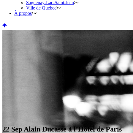
Saguenay-Lac-Saint-Jean
Ville de Québec
À propos
22 Sep
Alain Ducasse à l’Hôtel de Paris –