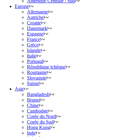
Amérique Centrale / Sud
Europe
Allemagne
Autriche
Croatie
Danemark
Espagne
France
Grèce
Islande
Italie
Portugal
République tchèque
Roumanie
Slovaquie
Suisse
Asie
Bangladesh
Brunei
Chine
Cambodge
Corée du Nord
Corée du Sud
Hong Kong
Inde