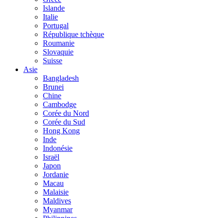
Islande
Italie
Portugal
République tchèque
Roumanie
Slovaquie
Suisse
Asie
Bangladesh
Brunei
Chine
Cambodge
Corée du Nord
Corée du Sud
Hong Kong
Inde
Indonésie
Israël
Japon
Jordanie
Macau
Malaisie
Maldives
Myanmar