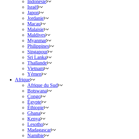
Indonésie
Israël
Japon
Jordanie
Macau
Malaisie
Maldives
Myanmar
Philippines
Singapour
Sri Lanka
Thaïlande
Vietnam
Yémen
Afrique
Afrique du Sud
Botswana
Congo
Égypte
Éthiopie
Ghana
Kenya
Lesotho
Madagascar
Namibie