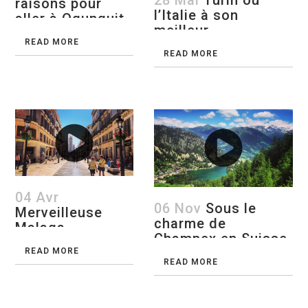
28 Mai
Turin ou
raisons pour
l’Italie à son
aller à Ogunquit
meilleur
READ MORE
READ MORE
04 Avr
06 Nov
Sous le
Merveilleuse
charme de
Malaga
Champex en Suisse
READ MORE
READ MORE