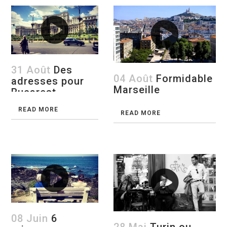
31 Août
Des
04 Août
Formidable
adresses pour
Marseille
Bucarest
READ MORE
READ MORE
08 Juin
6