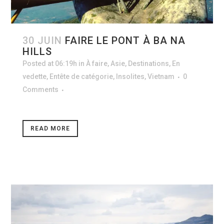
30 JUIN
FAIRE LE PONT À BA NA
HILLS
Posted at 06:19h
in
À faire
,
Asie
,
Destinations
,
En
vedette
,
Entête de catégorie
,
Insolites
,
Vietnam
0
Comments
READ MORE