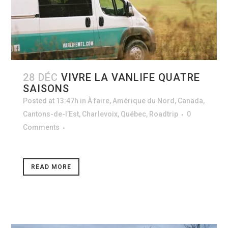
28 DÉC
VIVRE LA VANLIFE QUATRE
SAISONS
Posted at 13:47h
in
À faire
,
Amérique du Nord
,
Canada
,
Cantons-de-l’Est
,
Charlevoix
,
Québec
,
Roadtrip
0
Comments
READ MORE