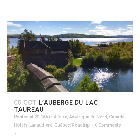
05 OCT
L’AUBERGE DU LAC
TAUREAU
Posted at 20:36h
in
À faire
,
Amérique du Nord
,
Canada
,
Hôtels
,
Lanaudière
,
Québec
,
Roadtrip
0 Comments