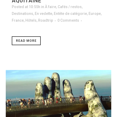
AQUITAINE
Posted at 10:55h
in
À faire
,
Cafés / restos
,
Destinations
,
En vedette
,
Entête de catégorie
,
Europe
,
France
,
Hôtels
,
Roadtrip
0 Comments
READ MORE