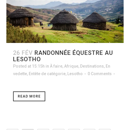
26 FÉV
RANDONNÉE ÉQUESTRE AU
LESOTHO
Posted at 15:15h
in
À faire
,
Afrique
,
Destinations
,
En
vedette
,
Entête de catégorie
,
Lesotho
0 Comments
READ MORE