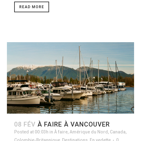
READ MORE
08 FÉV
À FAIRE À VANCOUVER
Posted at 00:03h
in
À faire
,
Amérique du Nord
,
Canada
,
Colombie-Britannique
,
Destinations
,
En vedette
0