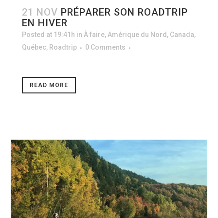
21 NOV
PRÉPARER SON ROADTRIP
EN HIVER
Posted at 19:41h
in
À faire
,
Amérique du Nord
,
Canada
,
Québec
,
Roadtrip
0 Comments
READ MORE