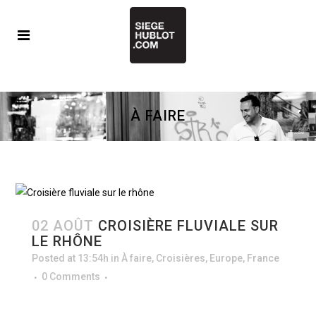
À FAIRE
02 AOÛT
CROISIÈRE FLUVIALE SUR
LE RHÔNE
Posted at 13:54h
in
À faire
,
Croisières
,
Europe
,
France
0 Comments