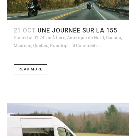
21 OCT
UNE JOURNÉE SUR LA 155
Posted at 01:24h
in
À faire
,
Amérique du Nord
,
Canada
,
Mauricie
,
Québec
,
Roadtrip
0 Comments
READ MORE