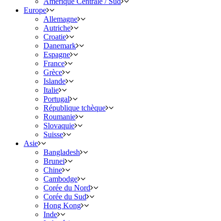
Amérique Centrale / Sud
Europe
Allemagne
Autriche
Croatie
Danemark
Espagne
France
Grèce
Islande
Italie
Portugal
République tchèque
Roumanie
Slovaquie
Suisse
Asie
Bangladesh
Brunei
Chine
Cambodge
Corée du Nord
Corée du Sud
Hong Kong
Inde