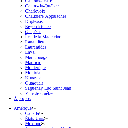
Cantons-de-l’Est
Centre-du-Québec
Charlevoix
Chaudière-Appalaches
Duplessis
Eeyou Istchee
Gaspésie
Îles de la Madeleine
Lanaudière
Laurentides
Laval
Manicouagan
Mauricie
Montérégie
Montréal
Nunavik
Outaouais
Saguenay-Lac-Saint-Jean
Ville de Québec
À propos
Amérique
Canada
États-Unis
Mexique