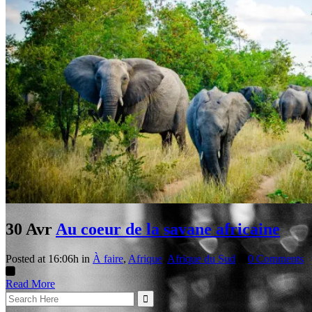
30 Avr
Au coeur de la savane africaine
Posted at 16:06h
in
À faire
,
Afrique
,
Afrique du Sud
0 Comments
Read More
Search
for: