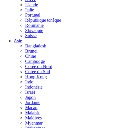
Islande
Italie
Portugal
République tchèque
Roumanie
Slovaquie
Suisse
Asie
Bangladesh
Brunei
Chine
Cambodge
Corée du Nord
Corée du Sud
Hong Kong
Inde
Indonésie
Israël
Japon
Jordanie
Macau
Malaisie
Maldives
Myanmar