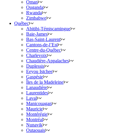
Oman
Ouganda
Rwanda
Zimbabwe
Québec
Abitibi-Témiscamingue
Baie-James
Bas-Saint-Laurent
Cantons-de-l’Est
Centre-du-Québec
Charlevoix
Chaudière-Appalaches
Duplessis
Eeyou Istchee
Gaspésie
Îles de la Madeleine
Lanaudière
Laurentides
Laval
Manicouagan
Mauricie
Montérégie
Montréal
Nunavik
Outaouais