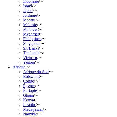
Indonésie
Israël
Japon
Jordanie
Macau
Malaisie
Maldives
Myanmar
Philippines
Singapour
Sri Lanka
Thaïlande
Vietnam
Yémen
Afrique
Afrique du Sud
Botswana
Congo
Égypte
Éthiopie
Ghana
Kenya
Lesotho
Madagascar
Namibie