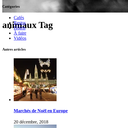
Catégories
Cafés
animaux Tag
Restos
Hôtels
À faire
Vidéos
Autres articles
Marchés de Noël en Europe
20 décembre, 2018