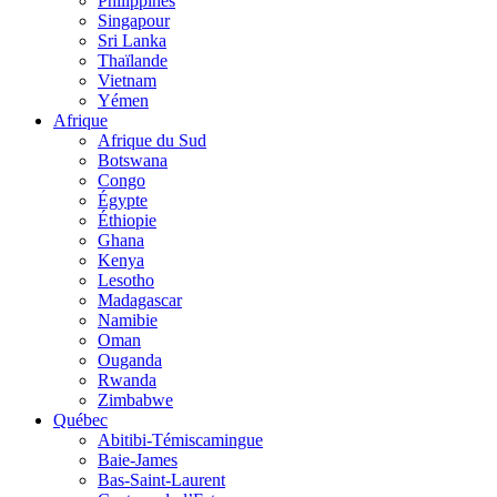
Philippines
Singapour
Sri Lanka
Thaïlande
Vietnam
Yémen
Afrique
Afrique du Sud
Botswana
Congo
Égypte
Éthiopie
Ghana
Kenya
Lesotho
Madagascar
Namibie
Oman
Ouganda
Rwanda
Zimbabwe
Québec
Abitibi-Témiscamingue
Baie-James
Bas-Saint-Laurent