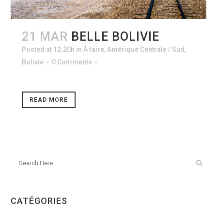
21 MAR
BELLE BOLIVIE
Posted at 12:20h
in
À faire
,
Amérique Centrale / Sud
,
Bolivie
0 Comments
READ MORE
CATÉGORIES