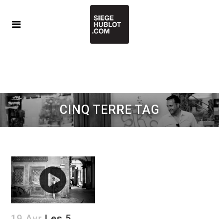
CINQ TERRE TAG
19 Avr
Les 5