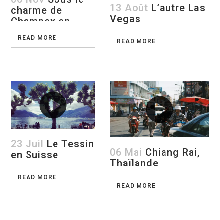
13 Août
L’autre Las
charme de
Vegas
Champex en
Suisse
READ MORE
READ MORE
23 Juil
Le Tessin
06 Mai
Chiang Rai,
en Suisse
Thaïlande
READ MORE
READ MORE