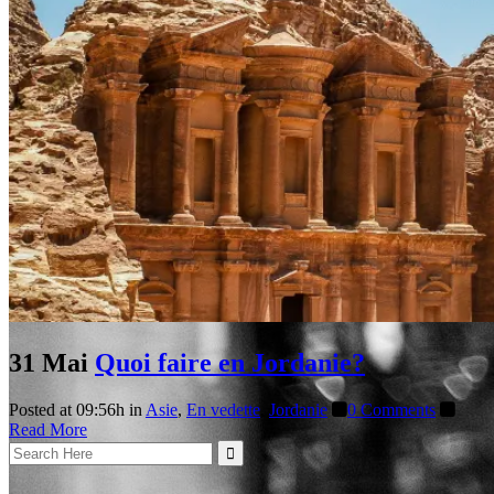
31 Mai
Quoi faire en Jordanie?
Posted at 09:56h
in
Asie
,
En vedette
,
Jordanie
0 Comments
Read More
Search
for: