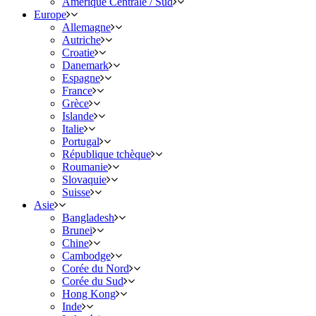
Amérique Centrale / Sud
Europe
Allemagne
Autriche
Croatie
Danemark
Espagne
France
Grèce
Islande
Italie
Portugal
République tchèque
Roumanie
Slovaquie
Suisse
Asie
Bangladesh
Brunei
Chine
Cambodge
Corée du Nord
Corée du Sud
Hong Kong
Inde