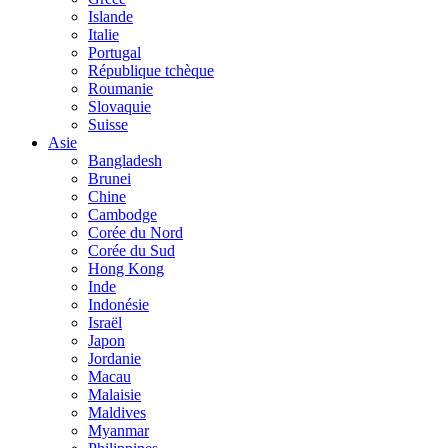
Islande
Italie
Portugal
République tchèque
Roumanie
Slovaquie
Suisse
Asie
Bangladesh
Brunei
Chine
Cambodge
Corée du Nord
Corée du Sud
Hong Kong
Inde
Indonésie
Israël
Japon
Jordanie
Macau
Malaisie
Maldives
Myanmar