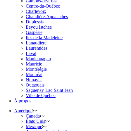
Cantons-de-l’Est
Centre-du-Québec
Charlevoix
Chaudière-Appalaches
Duplessis
Eeyou Istchee
Gaspésie
Îles de la Madeleine
Lanaudière
Laurentides
Laval
Manicouagan
Mauricie
Montérégie
Montréal
Nunavik
Outaouais
Saguenay-Lac-Saint-Jean
Ville de Québec
À propos
Amérique
Canada
États-Unis
Mexique