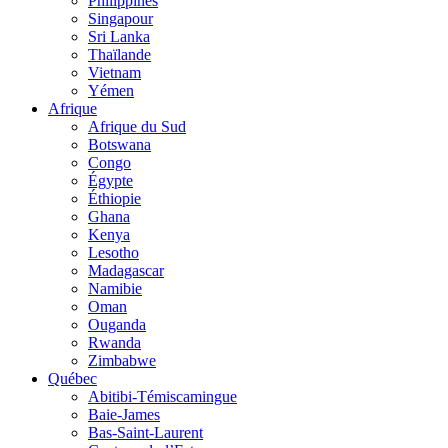
Philippines
Singapour
Sri Lanka
Thaïlande
Vietnam
Yémen
Afrique
Afrique du Sud
Botswana
Congo
Égypte
Éthiopie
Ghana
Kenya
Lesotho
Madagascar
Namibie
Oman
Ouganda
Rwanda
Zimbabwe
Québec
Abitibi-Témiscamingue
Baie-James
Bas-Saint-Laurent