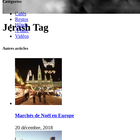
Catégories
Cafés
Restos
Jerash Tag
Hôtels
À faire
Vidéos
Autres articles
Marchés de Noël en Europe
20 décembre, 2018