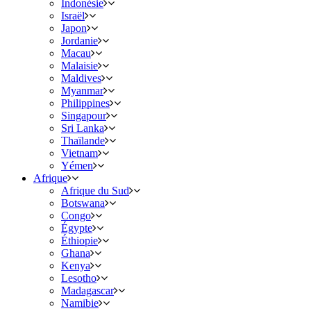
Indonésie
Israël
Japon
Jordanie
Macau
Malaisie
Maldives
Myanmar
Philippines
Singapour
Sri Lanka
Thaïlande
Vietnam
Yémen
Afrique
Afrique du Sud
Botswana
Congo
Égypte
Éthiopie
Ghana
Kenya
Lesotho
Madagascar
Namibie