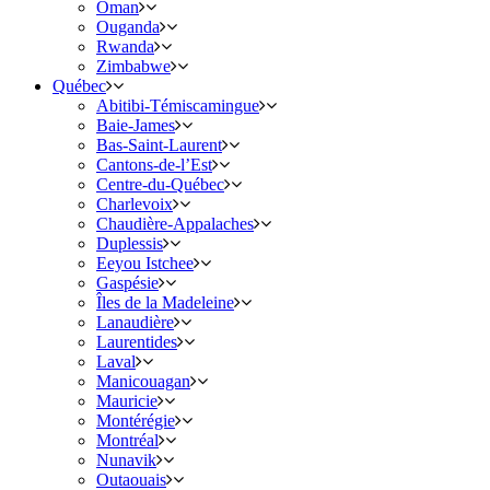
Oman
Ouganda
Rwanda
Zimbabwe
Québec
Abitibi-Témiscamingue
Baie-James
Bas-Saint-Laurent
Cantons-de-l’Est
Centre-du-Québec
Charlevoix
Chaudière-Appalaches
Duplessis
Eeyou Istchee
Gaspésie
Îles de la Madeleine
Lanaudière
Laurentides
Laval
Manicouagan
Mauricie
Montérégie
Montréal
Nunavik
Outaouais