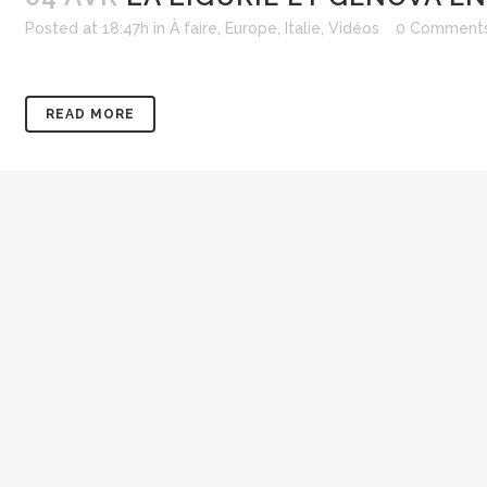
Posted at 18:47h
in
À faire
,
Europe
,
Italie
,
Vidéos
0 Comment
READ MORE