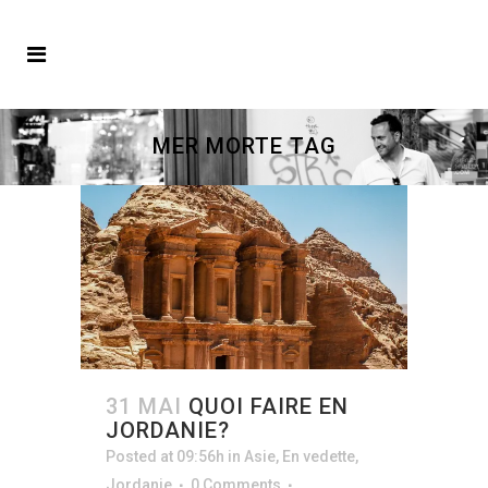
MER MORTE TAG
31 MAI
QUOI FAIRE EN
JORDANIE?
Posted at 09:56h
in
Asie
,
En vedette
,
Jordanie
0 Comments