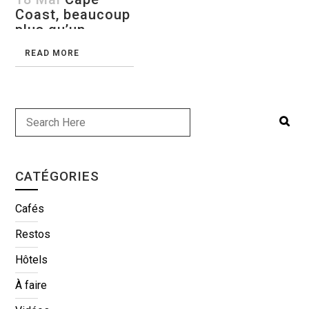
Coast, beaucoup
plus qu’un
village de
READ MORE
pêcheurs
CATÉGORIES
Cafés
Restos
Hôtels
À faire