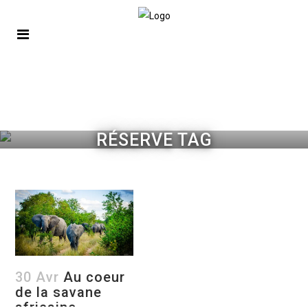
RÉSERVE TAG
30 Avr
Au coeur
de la savane
africaine