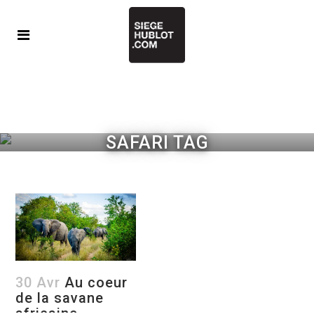
SAFARI TAG
30 Avr
Au coeur
de la savane
africaine