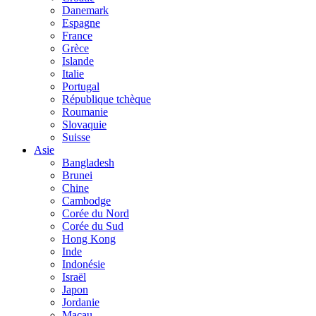
Danemark
Espagne
France
Grèce
Islande
Italie
Portugal
République tchèque
Roumanie
Slovaquie
Suisse
Asie
Bangladesh
Brunei
Chine
Cambodge
Corée du Nord
Corée du Sud
Hong Kong
Inde
Indonésie
Israël
Japon
Jordanie
Macau