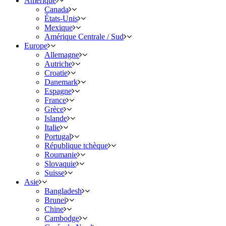
Amérique
Canada
États-Unis
Mexique
Amérique Centrale / Sud
Europe
Allemagne
Autriche
Croatie
Danemark
Espagne
France
Grèce
Islande
Italie
Portugal
République tchèque
Roumanie
Slovaquie
Suisse
Asie
Bangladesh
Brunei
Chine
Cambodge