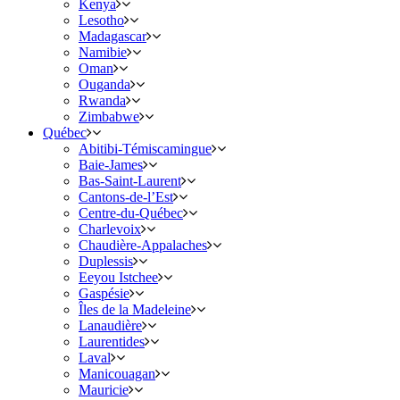
Kenya
Lesotho
Madagascar
Namibie
Oman
Ouganda
Rwanda
Zimbabwe
Québec
Abitibi-Témiscamingue
Baie-James
Bas-Saint-Laurent
Cantons-de-l’Est
Centre-du-Québec
Charlevoix
Chaudière-Appalaches
Duplessis
Eeyou Istchee
Gaspésie
Îles de la Madeleine
Lanaudière
Laurentides
Laval
Manicouagan
Mauricie