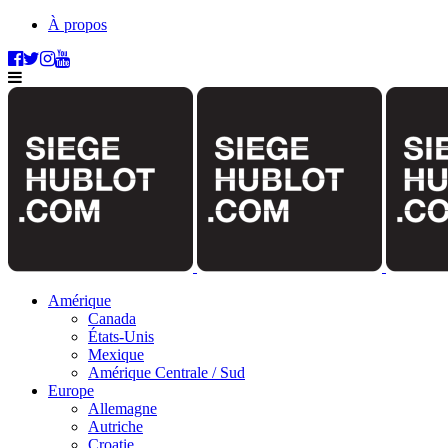
À propos
Amérique
Canada
États-Unis
Mexique
Amérique Centrale / Sud
Europe
Allemagne
Autriche
Croatie