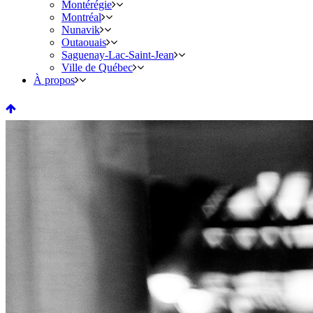
Montérégie
Montréal
Nunavik
Outaouais
Saguenay-Lac-Saint-Jean
Ville de Québec
À propos