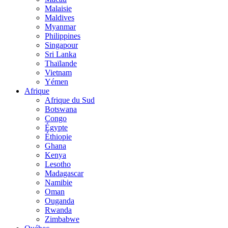
Malaisie
Maldives
Myanmar
Philippines
Singapour
Sri Lanka
Thaïlande
Vietnam
Yémen
Afrique
Afrique du Sud
Botswana
Congo
Égypte
Éthiopie
Ghana
Kenya
Lesotho
Madagascar
Namibie
Oman
Ouganda
Rwanda
Zimbabwe