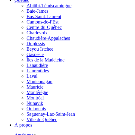
Québec
Abitibi-Témiscamingue
Baie-James
Bas-Saint-Laurent
Cantons-de-l’Est
Centre-du-Québec
Charlevoix
Chaudière-Appalaches
Duplessis
Eeyou Istchee
Gaspésie
Îles de la Madeleine
Lanaudière
Laurentides
Laval
Manicouagan
Mauricie
Montérégie
Montréal
Nunavik
Outaouais
Saguenay-Lac-Saint-Jean
Ville de Québec
À propos