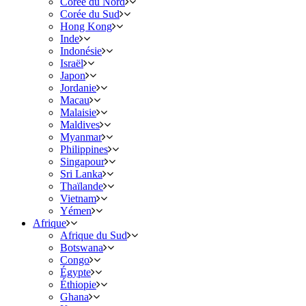
Corée du Nord
Corée du Sud
Hong Kong
Inde
Indonésie
Israël
Japon
Jordanie
Macau
Malaisie
Maldives
Myanmar
Philippines
Singapour
Sri Lanka
Thaïlande
Vietnam
Yémen
Afrique
Afrique du Sud
Botswana
Congo
Égypte
Éthiopie
Ghana