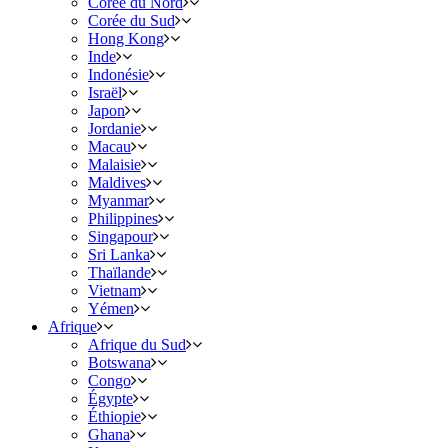
Corée du Nord
Corée du Sud
Hong Kong
Inde
Indonésie
Israël
Japon
Jordanie
Macau
Malaisie
Maldives
Myanmar
Philippines
Singapour
Sri Lanka
Thaïlande
Vietnam
Yémen
Afrique
Afrique du Sud
Botswana
Congo
Égypte
Éthiopie
Ghana