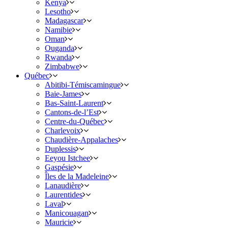
Kenya
Lesotho
Madagascar
Namibie
Oman
Ouganda
Rwanda
Zimbabwe
Québec
Abitibi-Témiscamingue
Baie-James
Bas-Saint-Laurent
Cantons-de-l’Est
Centre-du-Québec
Charlevoix
Chaudière-Appalaches
Duplessis
Eeyou Istchee
Gaspésie
Îles de la Madeleine
Lanaudière
Laurentides
Laval
Manicouagan
Mauricie