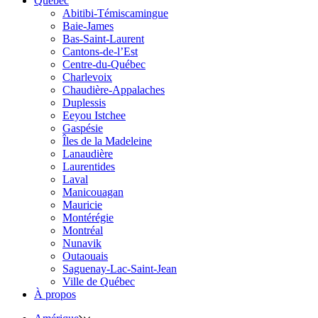
Québec
Abitibi-Témiscamingue
Baie-James
Bas-Saint-Laurent
Cantons-de-l’Est
Centre-du-Québec
Charlevoix
Chaudière-Appalaches
Duplessis
Eeyou Istchee
Gaspésie
Îles de la Madeleine
Lanaudière
Laurentides
Laval
Manicouagan
Mauricie
Montérégie
Montréal
Nunavik
Outaouais
Saguenay-Lac-Saint-Jean
Ville de Québec
À propos