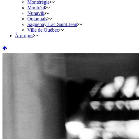
Montérégie
Montréal
Nunavik
Outaouais
Saguenay-Lac-Saint-Jean
Ville de Québec
À propos