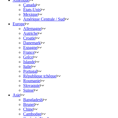
Amérique
Canada
États-Unis
Mexique
Amérique Centrale / Sud
Europe
Allemagne
Autriche
Croatie
Danemark
Espagne
France
Grèce
Islande
Italie
Portugal
République tchèque
Roumanie
Slovaquie
Suisse
Asie
Bangladesh
Brunei
Chine
Cambodge