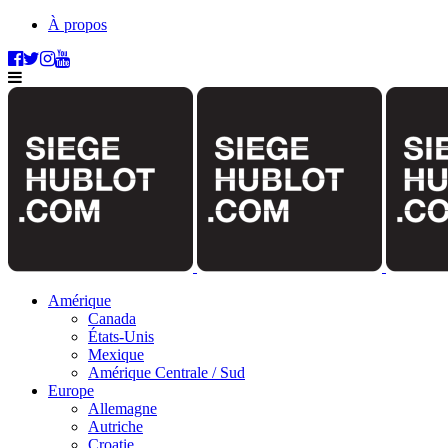
À propos
Amérique
Canada
États-Unis
Mexique
Amérique Centrale / Sud
Europe
Allemagne
Autriche
Croatie