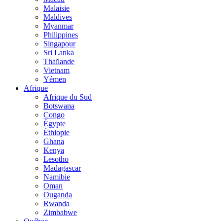
Malaisie
Maldives
Myanmar
Philippines
Singapour
Sri Lanka
Thaïlande
Vietnam
Yémen
Afrique
Afrique du Sud
Botswana
Congo
Égypte
Éthiopie
Ghana
Kenya
Lesotho
Madagascar
Namibie
Oman
Ouganda
Rwanda
Zimbabwe