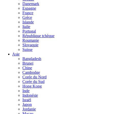
Danemark
Espagne
France
Grèce
Islande
Italie
Portugal
République tchèque
Roumanie
Slovaquie
Suisse
Asie
Bangladesh
Brunei
Chine
Cambodge
Corée du Nord
Corée du Sud
Hong Kong
Inde
Indonésie
Israël
Japon
Jordanie
Macau