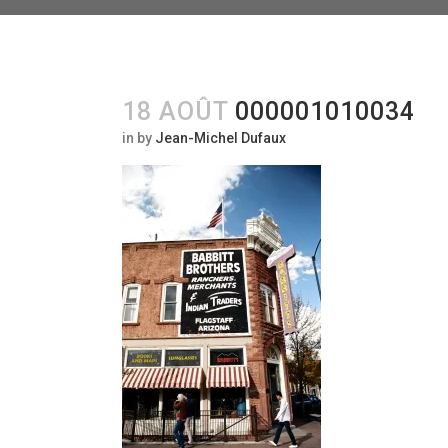
18 AOÛT
000001010034
in
by
Jean-Michel Dufaux