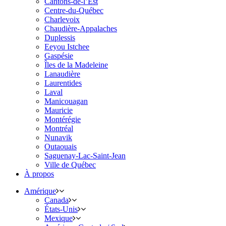
Cantons-de-l’Est
Centre-du-Québec
Charlevoix
Chaudière-Appalaches
Duplessis
Eeyou Istchee
Gaspésie
Îles de la Madeleine
Lanaudière
Laurentides
Laval
Manicouagan
Mauricie
Montérégie
Montréal
Nunavik
Outaouais
Saguenay-Lac-Saint-Jean
Ville de Québec
À propos
Amérique
Canada
États-Unis
Mexique