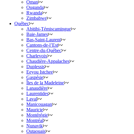
Oman
Ouganda
Rwanda
Zimbabwe
Québec
Abitibi-Témiscamingue
Baie-James
Bas-Saint-Laurent
Cantons-de-l’Est
Centre-du-Québec
Charlevoix
Chaudière-Appalaches
Duplessis
Eeyou Istchee
Gaspésie
Îles de la Madeleine
Lanaudière
Laurentides
Laval
Manicouagan
Mauricie
Montérégie
Montréal
Nunavik
Outaouais