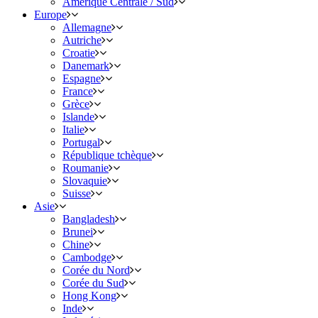
Amérique Centrale / Sud
Europe
Allemagne
Autriche
Croatie
Danemark
Espagne
France
Grèce
Islande
Italie
Portugal
République tchèque
Roumanie
Slovaquie
Suisse
Asie
Bangladesh
Brunei
Chine
Cambodge
Corée du Nord
Corée du Sud
Hong Kong
Inde