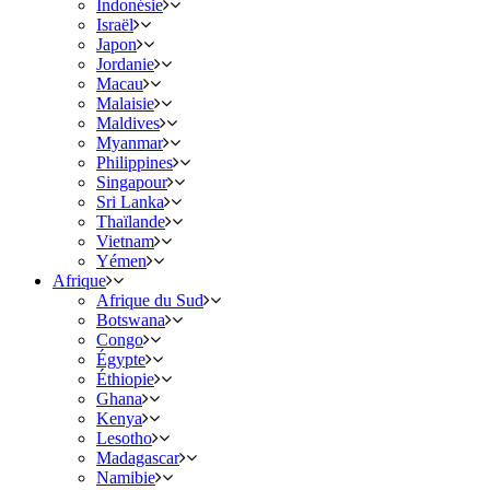
Indonésie
Israël
Japon
Jordanie
Macau
Malaisie
Maldives
Myanmar
Philippines
Singapour
Sri Lanka
Thaïlande
Vietnam
Yémen
Afrique
Afrique du Sud
Botswana
Congo
Égypte
Éthiopie
Ghana
Kenya
Lesotho
Madagascar
Namibie