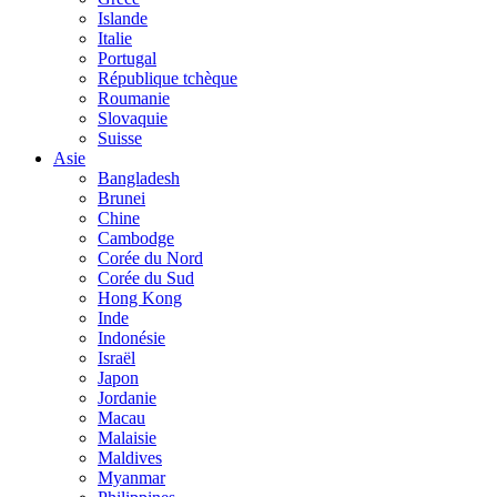
Islande
Italie
Portugal
République tchèque
Roumanie
Slovaquie
Suisse
Asie
Bangladesh
Brunei
Chine
Cambodge
Corée du Nord
Corée du Sud
Hong Kong
Inde
Indonésie
Israël
Japon
Jordanie
Macau
Malaisie
Maldives
Myanmar