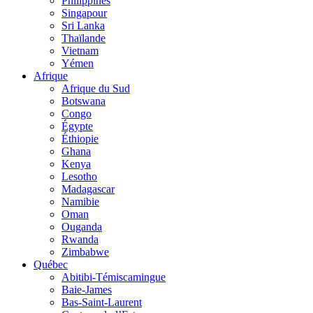
Philippines
Singapour
Sri Lanka
Thaïlande
Vietnam
Yémen
Afrique
Afrique du Sud
Botswana
Congo
Égypte
Éthiopie
Ghana
Kenya
Lesotho
Madagascar
Namibie
Oman
Ouganda
Rwanda
Zimbabwe
Québec
Abitibi-Témiscamingue
Baie-James
Bas-Saint-Laurent