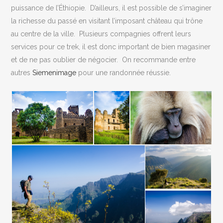
puissance de l’Éthiopie.
D’ailleurs, il est possible de s’imaginer
la richesse du passé en visitant l’imposant château qui trône
au centre de la ville.
Plusieurs compagnies offrent leurs
services pour ce trek, il est donc important de bien magasiner
et de ne pas oublier de négocier.
On recommande entre
autres
Siemenimage
pour une randonnée réussie.