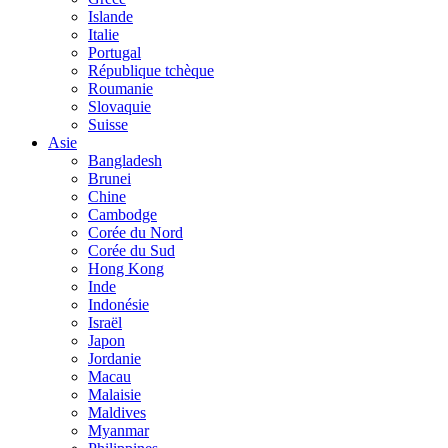
Islande
Italie
Portugal
République tchèque
Roumanie
Slovaquie
Suisse
Asie
Bangladesh
Brunei
Chine
Cambodge
Corée du Nord
Corée du Sud
Hong Kong
Inde
Indonésie
Israël
Japon
Jordanie
Macau
Malaisie
Maldives
Myanmar