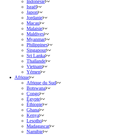
Indonésie
Israël
Japon
Jordanie
Macau
Malaisie
Maldives
Myanmar
Philippines
Singapour
Sri Lanka
Thaïlande
Vietnam
Yémen
Afrique
Afrique du Sud
Botswana
Congo
Égypte
Éthiopie
Ghana
Kenya
Lesotho
Madagascar
Namibie