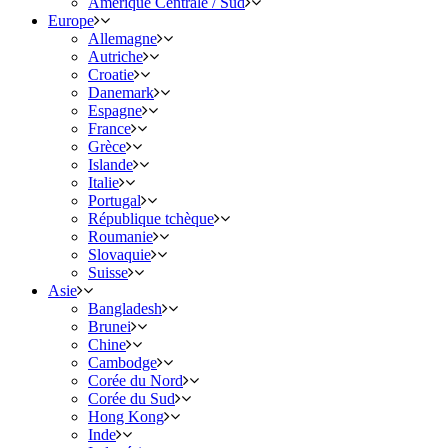
Amérique Centrale / Sud
Europe
Allemagne
Autriche
Croatie
Danemark
Espagne
France
Grèce
Islande
Italie
Portugal
République tchèque
Roumanie
Slovaquie
Suisse
Asie
Bangladesh
Brunei
Chine
Cambodge
Corée du Nord
Corée du Sud
Hong Kong
Inde