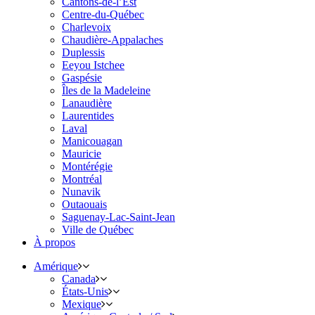
Cantons-de-l’Est
Centre-du-Québec
Charlevoix
Chaudière-Appalaches
Duplessis
Eeyou Istchee
Gaspésie
Îles de la Madeleine
Lanaudière
Laurentides
Laval
Manicouagan
Mauricie
Montérégie
Montréal
Nunavik
Outaouais
Saguenay-Lac-Saint-Jean
Ville de Québec
À propos
Amérique
Canada
États-Unis
Mexique