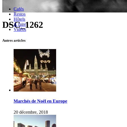
Cafés
Restos
Hôtels
DSC_1262
À faire
Vidéos
Autres articles
Marchés de Noël en Europe
20 décembre, 2018