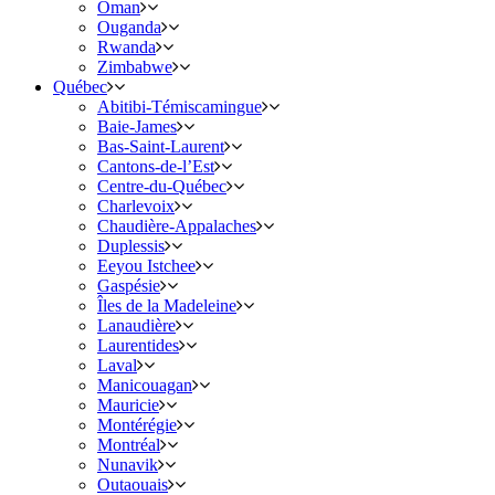
Oman
Ouganda
Rwanda
Zimbabwe
Québec
Abitibi-Témiscamingue
Baie-James
Bas-Saint-Laurent
Cantons-de-l’Est
Centre-du-Québec
Charlevoix
Chaudière-Appalaches
Duplessis
Eeyou Istchee
Gaspésie
Îles de la Madeleine
Lanaudière
Laurentides
Laval
Manicouagan
Mauricie
Montérégie
Montréal
Nunavik
Outaouais