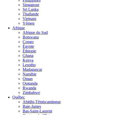
Philippines
Singapour
Sri Lanka
Thaïlande
Vietnam
Yémen
Afrique
Afrique du Sud
Botswana
Congo
Égypte
Éthiopie
Ghana
Kenya
Lesotho
Madagascar
Namibie
Oman
Ouganda
Rwanda
Zimbabwe
Québec
Abitibi-Témiscamingue
Baie-James
Bas-Saint-Laurent