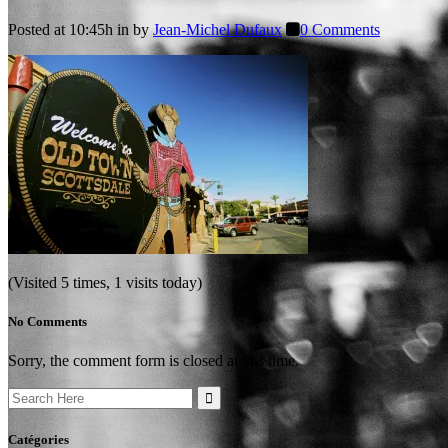
Posted at 10:45h
in
by
Jean-Michel Dufaux
0 Comments
(Visited 5 times, 1 visits today)
No Comments
Sorry, the comment form is closed at this time.
Search
for:
Catégories