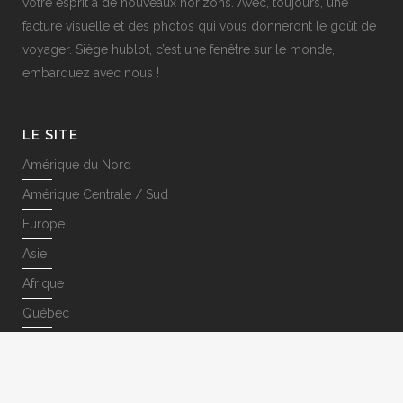
votre esprit à de nouveaux horizons. Avec, toujours, une
facture visuelle et des photos qui vous donneront le goût de
voyager. Siège hublot, c’est une fenêtre sur le monde,
embarquez avec nous !
LE SITE
Amérique du Nord
Amérique Centrale / Sud
Europe
Asie
Afrique
Québec
SUIVEZ-NOUS