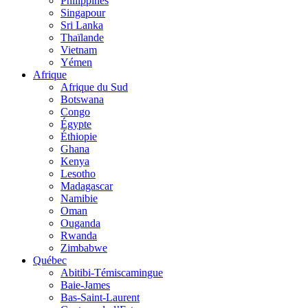
Philippines
Singapour
Sri Lanka
Thaïlande
Vietnam
Yémen
Afrique
Afrique du Sud
Botswana
Congo
Égypte
Éthiopie
Ghana
Kenya
Lesotho
Madagascar
Namibie
Oman
Ouganda
Rwanda
Zimbabwe
Québec
Abitibi-Témiscamingue
Baie-James
Bas-Saint-Laurent