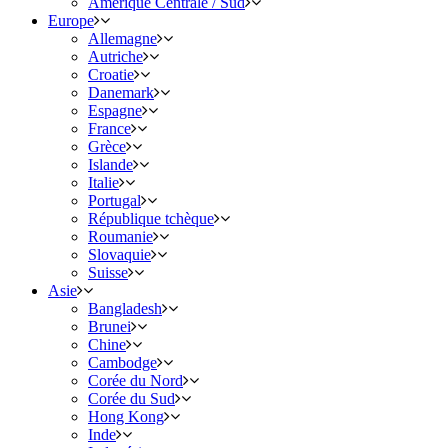
Amérique Centrale / Sud
Europe
Allemagne
Autriche
Croatie
Danemark
Espagne
France
Grèce
Islande
Italie
Portugal
République tchèque
Roumanie
Slovaquie
Suisse
Asie
Bangladesh
Brunei
Chine
Cambodge
Corée du Nord
Corée du Sud
Hong Kong
Inde