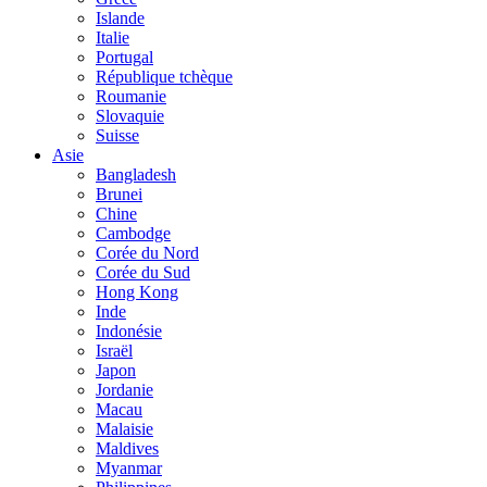
Islande
Italie
Portugal
République tchèque
Roumanie
Slovaquie
Suisse
Asie
Bangladesh
Brunei
Chine
Cambodge
Corée du Nord
Corée du Sud
Hong Kong
Inde
Indonésie
Israël
Japon
Jordanie
Macau
Malaisie
Maldives
Myanmar