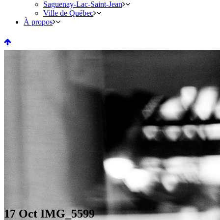
Saguenay-Lac-Saint-Jean
Ville de Québec
À propos
17 Oct
IMG_5599