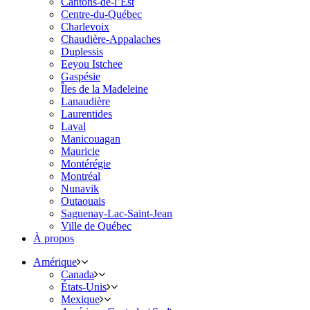
Cantons-de-l’Est
Centre-du-Québec
Charlevoix
Chaudière-Appalaches
Duplessis
Eeyou Istchee
Gaspésie
Îles de la Madeleine
Lanaudière
Laurentides
Laval
Manicouagan
Mauricie
Montérégie
Montréal
Nunavik
Outaouais
Saguenay-Lac-Saint-Jean
Ville de Québec
À propos
Amérique
Canada
États-Unis
Mexique