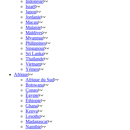
Indonésie
Israël
Japon
Jordanie
Macau
Malaisie
Maldives
Myanmar
Philippines
Singapour
Sri Lanka
Thaïlande
Vietnam
Yémen
Afrique
Afrique du Sud
Botswana
Congo
Égypte
Éthiopie
Ghana
Kenya
Lesotho
Madagascar
Namibie