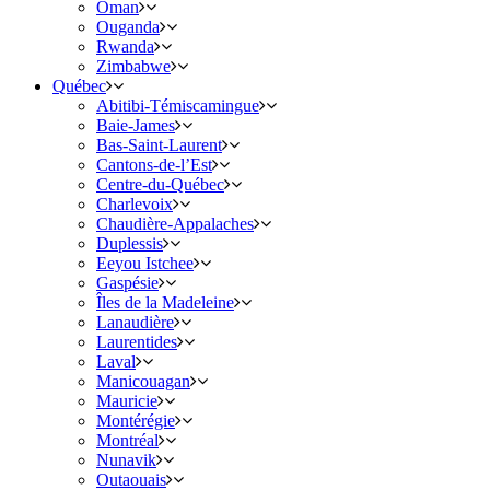
Oman
Ouganda
Rwanda
Zimbabwe
Québec
Abitibi-Témiscamingue
Baie-James
Bas-Saint-Laurent
Cantons-de-l’Est
Centre-du-Québec
Charlevoix
Chaudière-Appalaches
Duplessis
Eeyou Istchee
Gaspésie
Îles de la Madeleine
Lanaudière
Laurentides
Laval
Manicouagan
Mauricie
Montérégie
Montréal
Nunavik
Outaouais