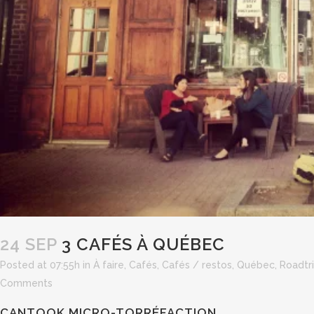
24 SEP
3 CAFÉS À QUÉBEC
Posted at 07:55h
in
À faire
,
Cafés
,
Cafés / restos
,
Québec
,
Roadtr
Comments
CANTOOK MICRO-TORRÉFACTION