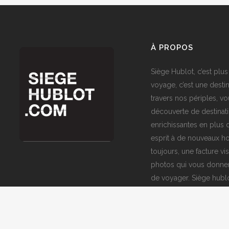
À PROPOS
Siège Hublot, c’est plus
voyage, c’est une destin
travers nos périples, vo
découverte de destinat
enrichissantes en plus d
esprit à de nouveaux ho
toujours, une facture vi
photos qui vous donner
de voyager. Siège hublo
fenêtre sur le monde,
avec nous !