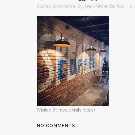
Posted at 00:05h
in
by
Jean-Michel Dufaux
0 
(Visited 8 times, 1 visits today)
NO COMMENTS