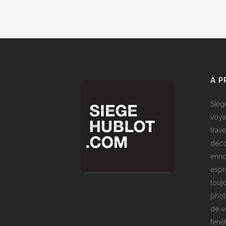
À 
Sièg
voya
trave
déco
enri
espr
toujo
phot
de v
fenê