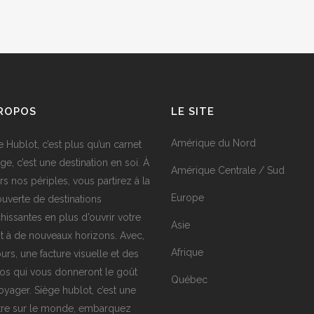
PROPOS
LE SITE
Amérique du Nord
e Hublot, c’est plus qu’un carnet
ge, c’est une destination en soi. À
Amérique Centrale / Sud
rs nos périples, vous partirez à la
Europe
uverte de destinations
chissantes en plus d’ouvrir votre
Asie
it à de nouveaux horizons. Avec,
Afrique
urs, une facture visuelle et des
os qui vous donneront le goût
Québec
oyager. Siège hublot, c’est une
tre sur le monde, embarquez