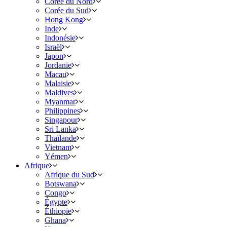
Corée du Nord
Corée du Sud
Hong Kong
Inde
Indonésie
Israël
Japon
Jordanie
Macau
Malaisie
Maldives
Myanmar
Philippines
Singapour
Sri Lanka
Thaïlande
Vietnam
Yémen
Afrique
Afrique du Sud
Botswana
Congo
Égypte
Éthiopie
Ghana