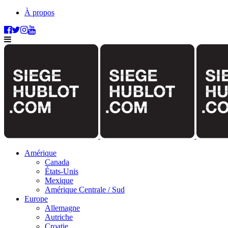
À propos
Amérique
Canada
États-Unis
Mexique
Amérique Centrale / Sud
Europe
Allemagne
Autriche
Croatie