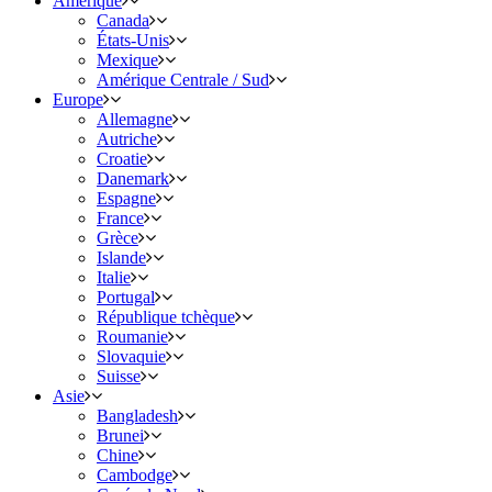
Amérique
Canada
États-Unis
Mexique
Amérique Centrale / Sud
Europe
Allemagne
Autriche
Croatie
Danemark
Espagne
France
Grèce
Islande
Italie
Portugal
République tchèque
Roumanie
Slovaquie
Suisse
Asie
Bangladesh
Brunei
Chine
Cambodge