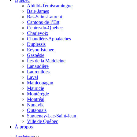
Québec
Abitibi-Témiscamingue
Baie-James
Bas-Saint-Laurent
Cantons-de-l’Est
Centre-du-Québec
Charlevoix
Chaudière-Appalaches
Duplessis
Eeyou Istchee
Gaspésie
Îles de la Madeleine
Lanaudière
Laurentides
Laval
Manicouagan
Mauricie
Montérégie
Montréal
Nunavik
Outaouais
Saguenay-Lac-Saint-Jean
Ville de Québec
À propos