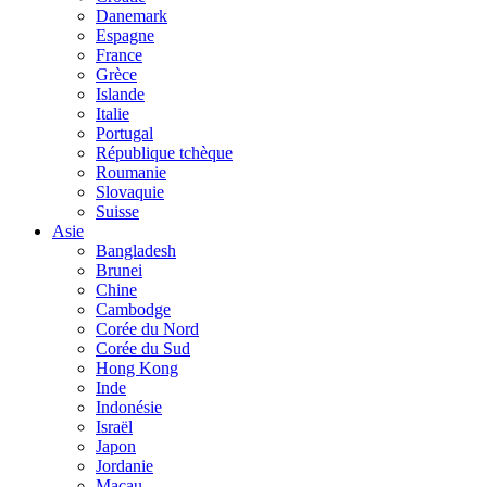
Danemark
Espagne
France
Grèce
Islande
Italie
Portugal
République tchèque
Roumanie
Slovaquie
Suisse
Asie
Bangladesh
Brunei
Chine
Cambodge
Corée du Nord
Corée du Sud
Hong Kong
Inde
Indonésie
Israël
Japon
Jordanie
Macau