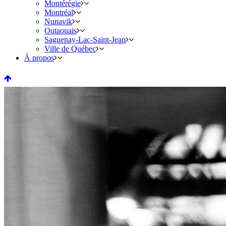
Montérégie
Montréal
Nunavik
Outaouais
Saguenay-Lac-Saint-Jean
Ville de Québec
À propos