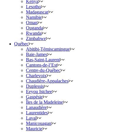
Kenya
Lesotho
Madagascar
Namibie
Oman
Ouganda
Rwanda
Zimbabwe
Québec
Abitibi-Témiscamingue
Baie-James
Bas-Saint-Laurent
Cantons-de-l’Est
Centre-du-Québec
Charlevoix
Chaudière-Appalaches
Duplessis
Eeyou Istchee
Gaspésie
Îles de la Madeleine
Lanaudière
Laurentides
Laval
Manicouagan
Mauricie