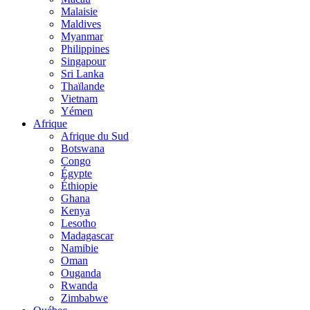
Malaisie
Maldives
Myanmar
Philippines
Singapour
Sri Lanka
Thaïlande
Vietnam
Yémen
Afrique
Afrique du Sud
Botswana
Congo
Égypte
Éthiopie
Ghana
Kenya
Lesotho
Madagascar
Namibie
Oman
Ouganda
Rwanda
Zimbabwe