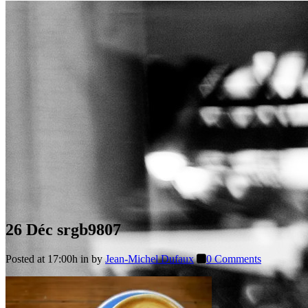
26 Déc
srgb9807
Posted at 17:00h
in
by
Jean-Michel Dufaux
0 Comments