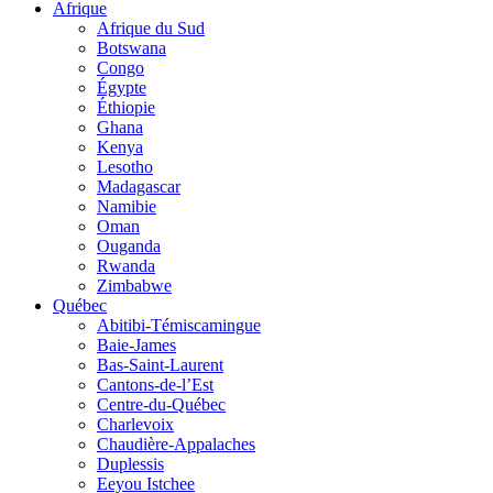
Afrique
Afrique du Sud
Botswana
Congo
Égypte
Éthiopie
Ghana
Kenya
Lesotho
Madagascar
Namibie
Oman
Ouganda
Rwanda
Zimbabwe
Québec
Abitibi-Témiscamingue
Baie-James
Bas-Saint-Laurent
Cantons-de-l’Est
Centre-du-Québec
Charlevoix
Chaudière-Appalaches
Duplessis
Eeyou Istchee