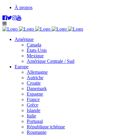
À propos
Amérique
Canada
États-Unis
Mexique
Amérique Centrale / Sud
Europe
Allemagne
Autriche
Croatie
Danemark
Espagne
France
Grèce
Islande
Italie
Portugal
République tchèque
Roumanie