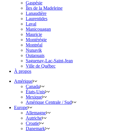
Gaspésie
Îles de la Madeleine
Lanaudière
Laurentides
Laval
Manicouagan
Mauricie
Montérégie
Montréal
Nunavik
Outaouais
Saguenay-Lac-Saint-Jean
Ville de Québec
À propos
Amérique
Canada
États-Unis
Mexique
Amérique Centrale / Sud
Europe
Allemagne
Autriche
Croatie
Danemark