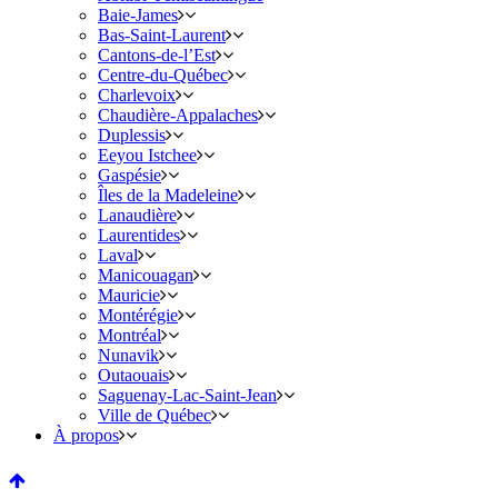
Baie-James
Bas-Saint-Laurent
Cantons-de-l’Est
Centre-du-Québec
Charlevoix
Chaudière-Appalaches
Duplessis
Eeyou Istchee
Gaspésie
Îles de la Madeleine
Lanaudière
Laurentides
Laval
Manicouagan
Mauricie
Montérégie
Montréal
Nunavik
Outaouais
Saguenay-Lac-Saint-Jean
Ville de Québec
À propos