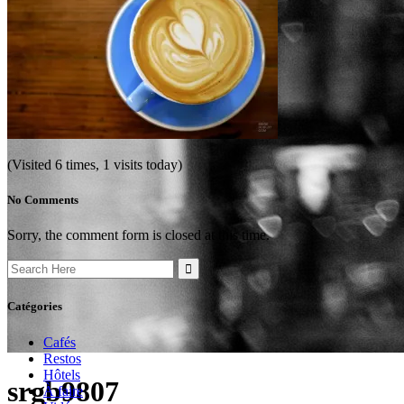
(Visited 6 times, 1 visits today)
No Comments
Sorry, the comment form is closed at this time.
Search
for:
Catégories
Cafés
Restos
Hôtels
srgb9807
À faire