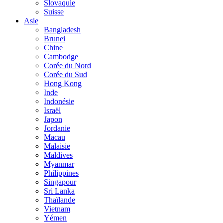
Slovaquie
Suisse
Asie
Bangladesh
Brunei
Chine
Cambodge
Corée du Nord
Corée du Sud
Hong Kong
Inde
Indonésie
Israël
Japon
Jordanie
Macau
Malaisie
Maldives
Myanmar
Philippines
Singapour
Sri Lanka
Thaïlande
Vietnam
Yémen