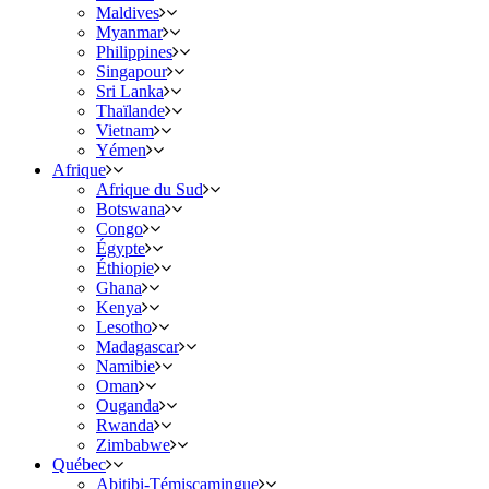
Maldives
Myanmar
Philippines
Singapour
Sri Lanka
Thaïlande
Vietnam
Yémen
Afrique
Afrique du Sud
Botswana
Congo
Égypte
Éthiopie
Ghana
Kenya
Lesotho
Madagascar
Namibie
Oman
Ouganda
Rwanda
Zimbabwe
Québec
Abitibi-Témiscamingue