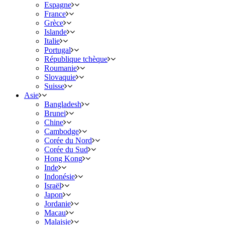
Espagne
France
Grèce
Islande
Italie
Portugal
République tchèque
Roumanie
Slovaquie
Suisse
Asie
Bangladesh
Brunei
Chine
Cambodge
Corée du Nord
Corée du Sud
Hong Kong
Inde
Indonésie
Israël
Japon
Jordanie
Macau
Malaisie