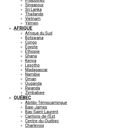
Philippines
Singapour
Sri Lanka
Thaïlande
Vietnam
Yémen
AFRIQUE
Afrique du Sud
Botswana
Congo
Égypte
Éthiopie
Ghana
Kenya
Lesotho
Madagascar
Namibie
Oman
Ouganda
Rwanda
Zimbabwe
QUÉBEC
Abitibi-Témiscamingue
Baie-James
Bas-Saint-Laurent
Cantons-de-l’Est
Centre-du-Québec
Charlevoix