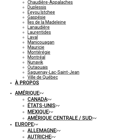
Chaudière-Appalaches
Duplessis
Eeyou Istchee
Gaspésie
Îles de la Madeleine
Lanaudière
Laurentides
Laval
Manicouagan
Mauricie
Montérégie
Montréal
Nunavik
Outaouais
Saguenay-Lac-Saint-Jean
Ville de Québec
À PROPOS
AMÉRIQUE
CANADA
ÉTATS-UNIS
MEXIQUE
AMÉRIQUE CENTRALE / SUD
EUROPE
ALLEMAGNE
AUTRICHE