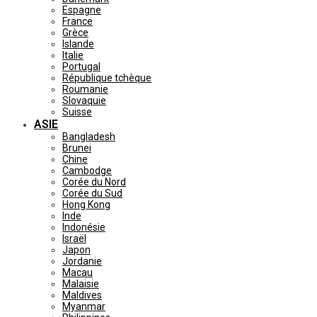
Espagne
France
Grèce
Islande
Italie
Portugal
République tchèque
Roumanie
Slovaquie
Suisse
ASIE
Bangladesh
Brunei
Chine
Cambodge
Corée du Nord
Corée du Sud
Hong Kong
Inde
Indonésie
Israël
Japon
Jordanie
Macau
Malaisie
Maldives
Myanmar