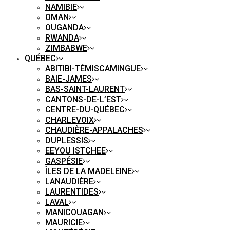
NAMIBIE
OMAN
OUGANDA
RWANDA
ZIMBABWE
QUÉBEC
ABITIBI-TÉMISCAMINGUE
BAIE-JAMES
BAS-SAINT-LAURENT
CANTONS-DE-L’EST
CENTRE-DU-QUÉBEC
CHARLEVOIX
CHAUDIÈRE-APPALACHES
DUPLESSIS
EEYOU ISTCHEE
GASPÉSIE
ÎLES DE LA MADELEINE
LANAUDIÈRE
LAURENTIDES
LAVAL
MANICOUAGAN
MAURICIE