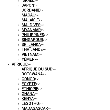
ISRAËL
JAPON
JORDANIE
MACAU
MALAISIE
MALDIVES
MYANMAR
PHILIPPINES
SINGAPOUR
SRI LANKA
THAÏLANDE
VIETNAM
YÉMEN
AFRIQUE
AFRIQUE DU SUD
BOTSWANA
CONGO
ÉGYPTE
ÉTHIOPIE
GHANA
KENYA
LESOTHO
MADAGASCAR