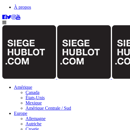
À propos
Amérique
Canada
États-Unis
Mexique
Amérique Centrale / Sud
Europe
Allemagne
Autriche
Croatie