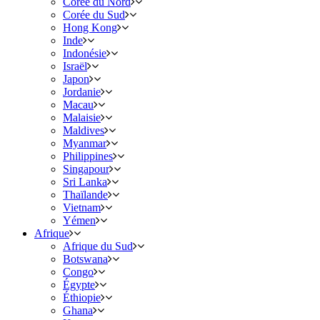
Corée du Nord
Corée du Sud
Hong Kong
Inde
Indonésie
Israël
Japon
Jordanie
Macau
Malaisie
Maldives
Myanmar
Philippines
Singapour
Sri Lanka
Thaïlande
Vietnam
Yémen
Afrique
Afrique du Sud
Botswana
Congo
Égypte
Éthiopie
Ghana