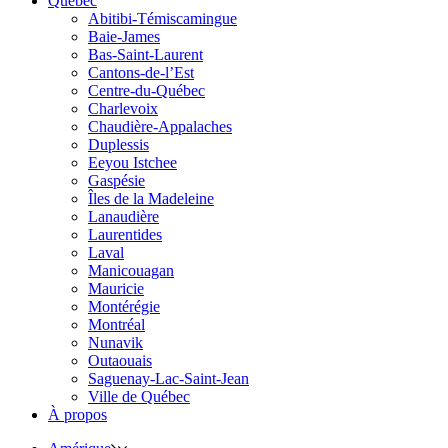
Québec
Abitibi-Témiscamingue
Baie-James
Bas-Saint-Laurent
Cantons-de-l’Est
Centre-du-Québec
Charlevoix
Chaudière-Appalaches
Duplessis
Eeyou Istchee
Gaspésie
Îles de la Madeleine
Lanaudière
Laurentides
Laval
Manicouagan
Mauricie
Montérégie
Montréal
Nunavik
Outaouais
Saguenay-Lac-Saint-Jean
Ville de Québec
À propos