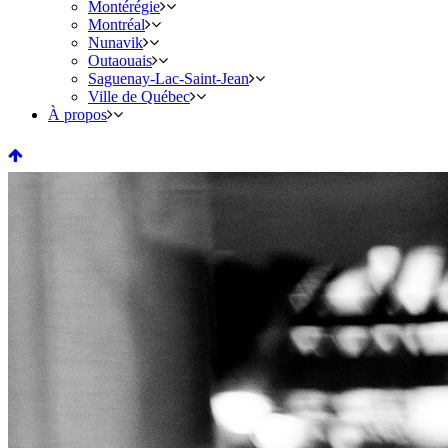
Montérégie
Montréal
Nunavik
Outaouais
Saguenay-Lac-Saint-Jean
Ville de Québec
À propos