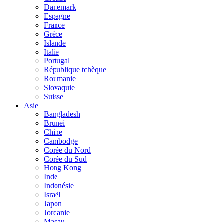
Danemark
Espagne
France
Grèce
Islande
Italie
Portugal
République tchèque
Roumanie
Slovaquie
Suisse
Asie
Bangladesh
Brunei
Chine
Cambodge
Corée du Nord
Corée du Sud
Hong Kong
Inde
Indonésie
Israël
Japon
Jordanie
Macau