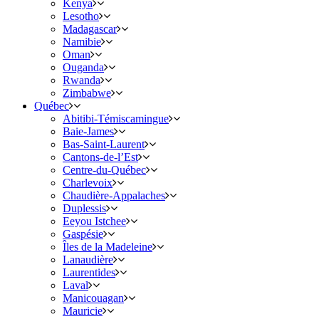
Kenya
Lesotho
Madagascar
Namibie
Oman
Ouganda
Rwanda
Zimbabwe
Québec
Abitibi-Témiscamingue
Baie-James
Bas-Saint-Laurent
Cantons-de-l’Est
Centre-du-Québec
Charlevoix
Chaudière-Appalaches
Duplessis
Eeyou Istchee
Gaspésie
Îles de la Madeleine
Lanaudière
Laurentides
Laval
Manicouagan
Mauricie