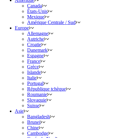
Amérique
Canada
États-Unis
Mexique
Amérique Centrale / Sud
Europe
Allemagne
Autriche
Croatie
Danemark
Espagne
France
Grèce
Islande
Italie
Portugal
République tchèque
Roumanie
Slovaquie
Suisse
Asie
Bangladesh
Brunei
Chine
Cambodge