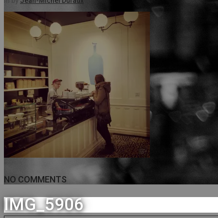
in
by
Jean-Michel Dufaux
NO COMMENTS
IMG_5906
Sorry, the comment form is closed at this time.