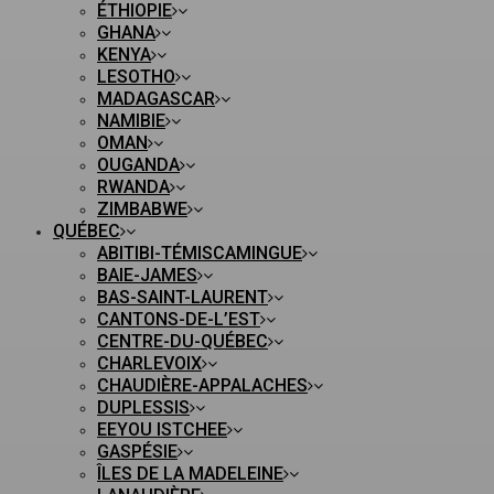
ÉTHIOPIE
GHANA
KENYA
LESOTHO
MADAGASCAR
NAMIBIE
OMAN
OUGANDA
RWANDA
ZIMBABWE
QUÉBEC
ABITIBI-TÉMISCAMINGUE
BAIE-JAMES
BAS-SAINT-LAURENT
CANTONS-DE-L’EST
CENTRE-DU-QUÉBEC
CHARLEVOIX
CHAUDIÈRE-APPALACHES
DUPLESSIS
EEYOU ISTCHEE
GASPÉSIE
ÎLES DE LA MADELEINE