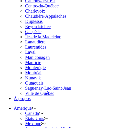
Cantons-de-l’Est
Centre-du-Québec
Charlevoix
Chaudière-Appalaches
Duplessis
Eeyou Istchee
Gaspésie
Îles de la Madeleine
Lanaudière
Laurentides
Laval
Manicouagan
Mauricie
Montérégie
Montréal
Nunavik
Outaouais
Saguenay-Lac-Saint-Jean
Ville de Québec
À propos
Amérique
Canada
États-Unis
Mexique