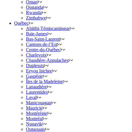
Oman
Ouganda
Rwanda
Zimbabwe
Québec
Abitibi-Témiscamingue
Baie-James
Bas-Saint-Laurent
Cantons-de-l’Est
Centre-du-Québec
Charlevoix
Chaudière-Appalaches
Duplessis
Eeyou Istchee
Gaspésie
Îles de la Madeleine
Lanaudière
Laurentides
Laval
Manicouagan
Mauricie
Montérégie
Montréal
Nunavik
Outaouais