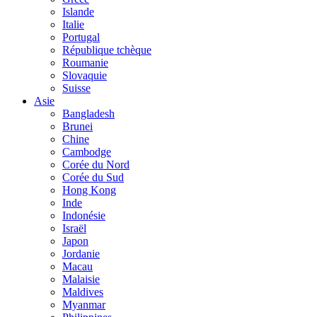
Islande
Italie
Portugal
République tchèque
Roumanie
Slovaquie
Suisse
Asie
Bangladesh
Brunei
Chine
Cambodge
Corée du Nord
Corée du Sud
Hong Kong
Inde
Indonésie
Israël
Japon
Jordanie
Macau
Malaisie
Maldives
Myanmar