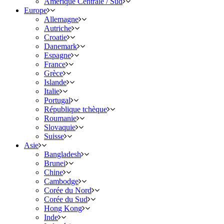
Amérique Centrale / Sud
Europe
Allemagne
Autriche
Croatie
Danemark
Espagne
France
Grèce
Islande
Italie
Portugal
République tchèque
Roumanie
Slovaquie
Suisse
Asie
Bangladesh
Brunei
Chine
Cambodge
Corée du Nord
Corée du Sud
Hong Kong
Inde