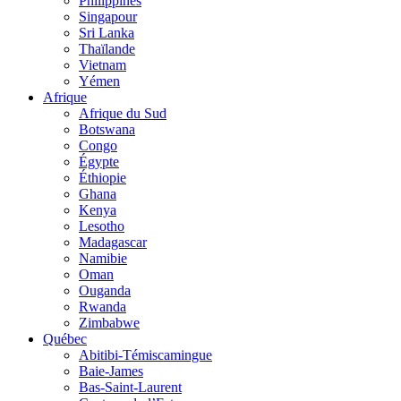
Philippines
Singapour
Sri Lanka
Thaïlande
Vietnam
Yémen
Afrique
Afrique du Sud
Botswana
Congo
Égypte
Éthiopie
Ghana
Kenya
Lesotho
Madagascar
Namibie
Oman
Ouganda
Rwanda
Zimbabwe
Québec
Abitibi-Témiscamingue
Baie-James
Bas-Saint-Laurent