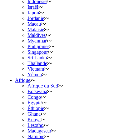
Indonésie
Israël
Japon
Jordanie
Macau
Malaisie
Maldives
Myanmar
Philippines
Singapour
Sri Lanka
Thaïlande
Vietnam
Yémen
Afrique
Afrique du Sud
Botswana
Congo
Égypte
Éthiopie
Ghana
Kenya
Lesotho
Madagascar
Namibie