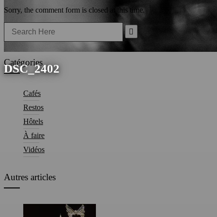
Sorry, the comment form is closed at this time.
Search
for:
Catégories
DSC_2402
Cafés
Restos
Hôtels
À faire
Vidéos
Autres articles