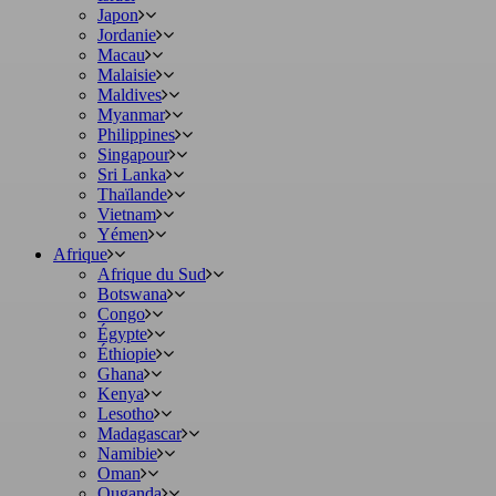
Japon
Jordanie
Macau
Malaisie
Maldives
Myanmar
Philippines
Singapour
Sri Lanka
Thaïlande
Vietnam
Yémen
Afrique
Afrique du Sud
Botswana
Congo
Égypte
Éthiopie
Ghana
Kenya
Lesotho
Madagascar
Namibie
Oman
Ouganda