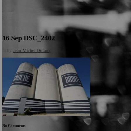
16 Sep
DSC_2402
in
by
Jean-Michel Dufaux
No Comments