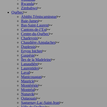
Rwanda
Zimbabwe
Québec
Abitibi-Témiscamingue
Baie-James
Bas-Saint-Laurent
Cantons-de-l’Est
Centre-du-Québec
Charlevoix
Chaudière-Appalaches
Duplessis
Eeyou Istchee
Gaspésie
Îles de la Madeleine
Lanaudière
Laurentides
Laval
Manicouagan
Mauricie
Montérégie
Montréal
Nunavik
Outaouais
Saguenay-Lac-Saint-Jean
Ville de Québec