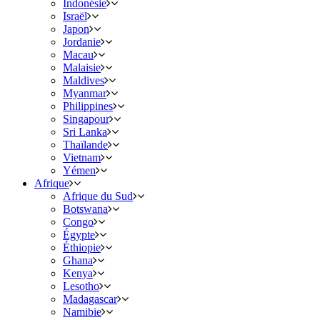
Indonésie
Israël
Japon
Jordanie
Macau
Malaisie
Maldives
Myanmar
Philippines
Singapour
Sri Lanka
Thaïlande
Vietnam
Yémen
Afrique
Afrique du Sud
Botswana
Congo
Égypte
Éthiopie
Ghana
Kenya
Lesotho
Madagascar
Namibie