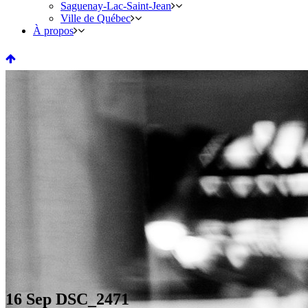
Saguenay-Lac-Saint-Jean
Ville de Québec
À propos
16 Sep
DSC_2471