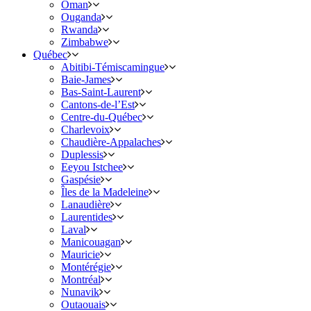
Oman
Ouganda
Rwanda
Zimbabwe
Québec
Abitibi-Témiscamingue
Baie-James
Bas-Saint-Laurent
Cantons-de-l’Est
Centre-du-Québec
Charlevoix
Chaudière-Appalaches
Duplessis
Eeyou Istchee
Gaspésie
Îles de la Madeleine
Lanaudière
Laurentides
Laval
Manicouagan
Mauricie
Montérégie
Montréal
Nunavik
Outaouais