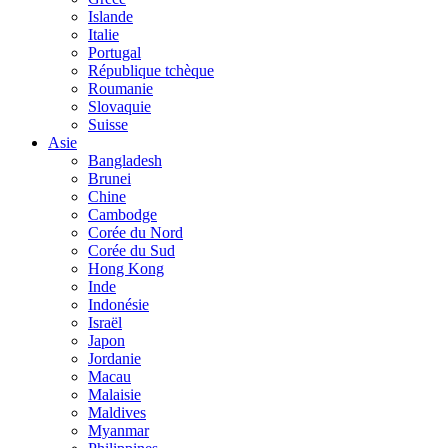
Islande
Italie
Portugal
République tchèque
Roumanie
Slovaquie
Suisse
Asie
Bangladesh
Brunei
Chine
Cambodge
Corée du Nord
Corée du Sud
Hong Kong
Inde
Indonésie
Israël
Japon
Jordanie
Macau
Malaisie
Maldives
Myanmar