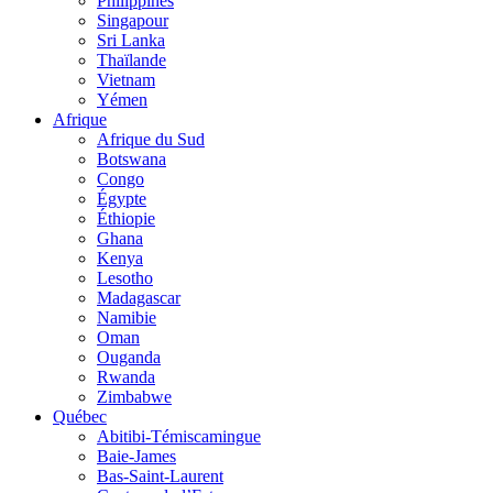
Philippines
Singapour
Sri Lanka
Thaïlande
Vietnam
Yémen
Afrique
Afrique du Sud
Botswana
Congo
Égypte
Éthiopie
Ghana
Kenya
Lesotho
Madagascar
Namibie
Oman
Ouganda
Rwanda
Zimbabwe
Québec
Abitibi-Témiscamingue
Baie-James
Bas-Saint-Laurent