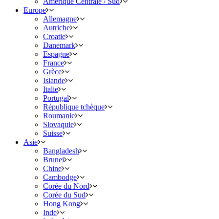
Amérique Centrale / Sud
Europe
Allemagne
Autriche
Croatie
Danemark
Espagne
France
Grèce
Islande
Italie
Portugal
République tchèque
Roumanie
Slovaquie
Suisse
Asie
Bangladesh
Brunei
Chine
Cambodge
Corée du Nord
Corée du Sud
Hong Kong
Inde