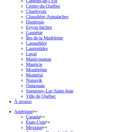
Cantons-de-l’Est
Centre-du-Québec
Charlevoix
Chaudière-Appalaches
Duplessis
Eeyou Istchee
Gaspésie
Îles de la Madeleine
Lanaudière
Laurentides
Laval
Manicouagan
Mauricie
Montérégie
Montréal
Nunavik
Outaouais
Saguenay-Lac-Saint-Jean
Ville de Québec
À propos
Amérique
Canada
États-Unis
Mexique