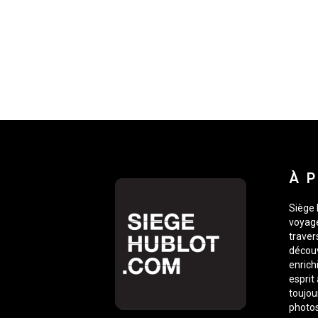
À 
Siège 
voyage
traver
découv
enrich
esprit
toujou
photos