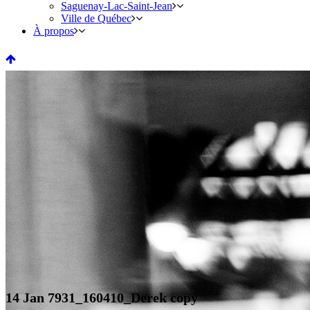
Saguenay-Lac-Saint-Jean
Ville de Québec
À propos
14 Jan
7931_160410_Derek copy