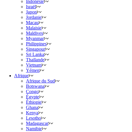
Indonésie
Israël
Japon
Jordanie
Macau
Malaisie
Maldives
Myanmar
Philippines
Singapour
Sri Lanka
Thaïlande
Vietnam
Yémen
Afrique
Afrique du Sud
Botswana
Congo
Égypte
Éthiopie
Ghana
Kenya
Lesotho
Madagascar
Namibie