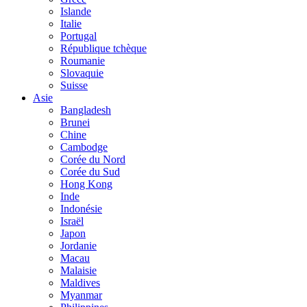
Islande
Italie
Portugal
République tchèque
Roumanie
Slovaquie
Suisse
Asie
Bangladesh
Brunei
Chine
Cambodge
Corée du Nord
Corée du Sud
Hong Kong
Inde
Indonésie
Israël
Japon
Jordanie
Macau
Malaisie
Maldives
Myanmar