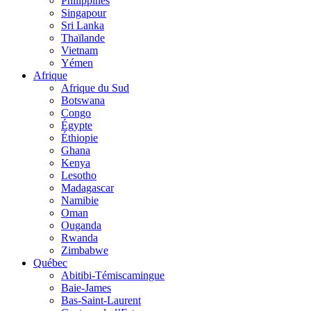
Philippines
Singapour
Sri Lanka
Thaïlande
Vietnam
Yémen
Afrique
Afrique du Sud
Botswana
Congo
Égypte
Éthiopie
Ghana
Kenya
Lesotho
Madagascar
Namibie
Oman
Ouganda
Rwanda
Zimbabwe
Québec
Abitibi-Témiscamingue
Baie-James
Bas-Saint-Laurent