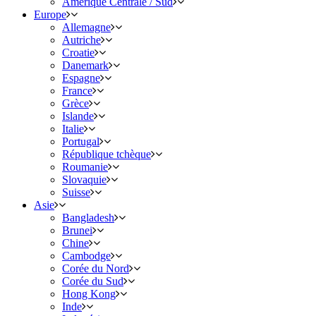
Amérique Centrale / Sud
Europe
Allemagne
Autriche
Croatie
Danemark
Espagne
France
Grèce
Islande
Italie
Portugal
République tchèque
Roumanie
Slovaquie
Suisse
Asie
Bangladesh
Brunei
Chine
Cambodge
Corée du Nord
Corée du Sud
Hong Kong
Inde