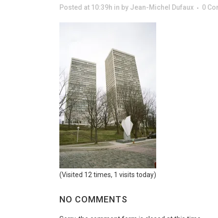
Posted at 10:39h
in
by
Jean-Michel Dufaux
0 C
(Visited 12 times, 1 visits today)
NO COMMENTS