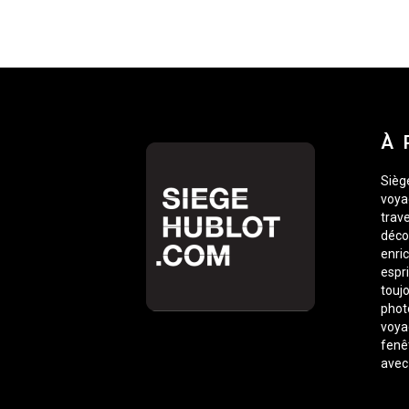
À 
Siège
voyag
trave
déco
enric
espr
toujo
phot
voyag
fenê
avec