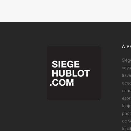
À 
Sièg
voya
trave
déco
enri
espr
toujo
phot
de v
fenê