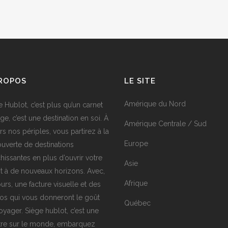
PROPOS
LE SITE
Amérique du Nord
e Hublot, c’est plus qu’un carnet
ge, c’est une destination en soi. À
Amérique Centrale / Sud
rs nos périples, vous partirez à la
Europe
uverte de destinations
chissantes en plus d’ouvrir votre
Asie
it à de nouveaux horizons. Avec,
Afrique
urs, une facture visuelle et des
os qui vous donneront le goût
Québec
oyager. Siège hublot, c’est une
tre sur le monde, embarquez