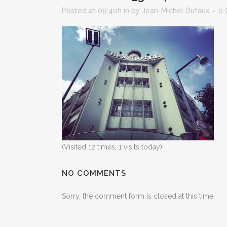
Posted at 09:40h
in
by
Jean-Michel Dufaux
0
(Visited 12 times, 1 visits today)
NO COMMENTS
Sorry, the comment form is closed at this time.