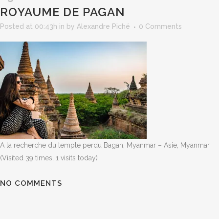
ROYAUME DE PAGAN
Posted at 00:43h
in
by
Alexandre Piché
0 Comments
A la recherche du temple perdu Bagan, Myanmar – Asie, Myanmar
(Visited 39 times, 1 visits today)
NO COMMENTS