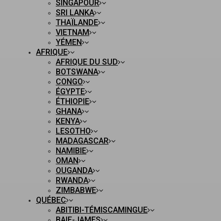
SINGAPOUR
SRI LANKA
THAÏLANDE
VIETNAM
YÉMEN
AFRIQUE
AFRIQUE DU SUD
BOTSWANA
CONGO
ÉGYPTE
ÉTHIOPIE
GHANA
KENYA
LESOTHO
MADAGASCAR
NAMIBIE
OMAN
OUGANDA
RWANDA
ZIMBABWE
QUÉBEC
ABITIBI-TÉMISCAMINGUE
BAIE-JAMES