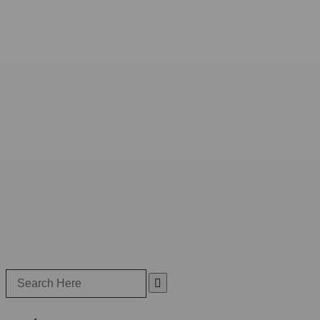
Search
for: