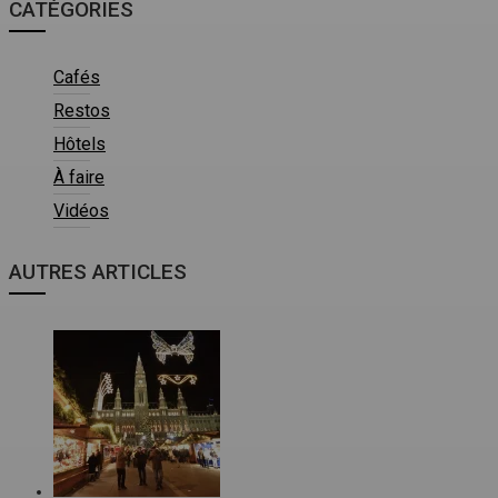
CATÉGORIES
Cafés
Restos
Hôtels
À faire
Vidéos
AUTRES ARTICLES