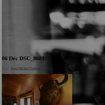
06 Déc
DSC_8683
in
by
Jean-Michel Dufaux