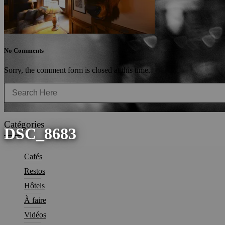
No Comments
Sorry, the comment form is closed at this time.
Search
for:
Catégories
DSC_8683
Cafés
Restos
Hôtels
À faire
Vidéos