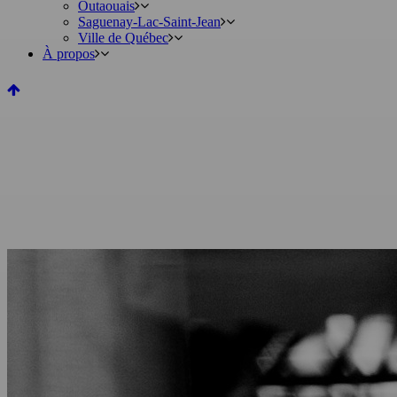
Outaouais
Saguenay-Lac-Saint-Jean
Ville de Québec
À propos