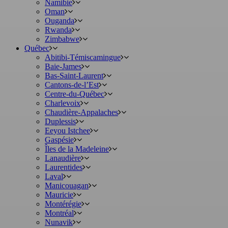
Namibie
Oman
Ouganda
Rwanda
Zimbabwe
Québec
Abitibi-Témiscamingue
Baie-James
Bas-Saint-Laurent
Cantons-de-l’Est
Centre-du-Québec
Charlevoix
Chaudière-Appalaches
Duplessis
Eeyou Istchee
Gaspésie
Îles de la Madeleine
Lanaudière
Laurentides
Laval
Manicouagan
Mauricie
Montérégie
Montréal
Nunavik