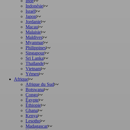
Inde
Indonésie
Israël
Japon
Jordanie
Macau
Malaisie
Maldives
Myanmar
Philippines
Singapour
Sri Lanka
Thaïlande
Vietnam
Yémen
Afrique
Afrique du Sud
Botswana
Congo
Égypte
Éthiopie
Ghana
Kenya
Lesotho
Madagascar