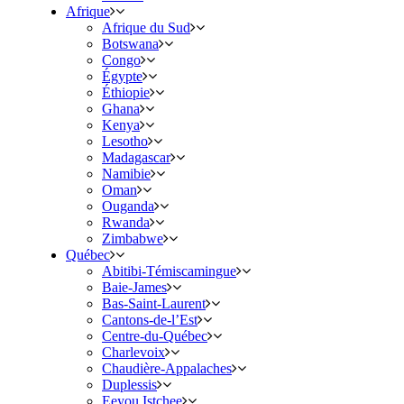
Afrique
Afrique du Sud
Botswana
Congo
Égypte
Éthiopie
Ghana
Kenya
Lesotho
Madagascar
Namibie
Oman
Ouganda
Rwanda
Zimbabwe
Québec
Abitibi-Témiscamingue
Baie-James
Bas-Saint-Laurent
Cantons-de-l’Est
Centre-du-Québec
Charlevoix
Chaudière-Appalaches
Duplessis
Eeyou Istchee