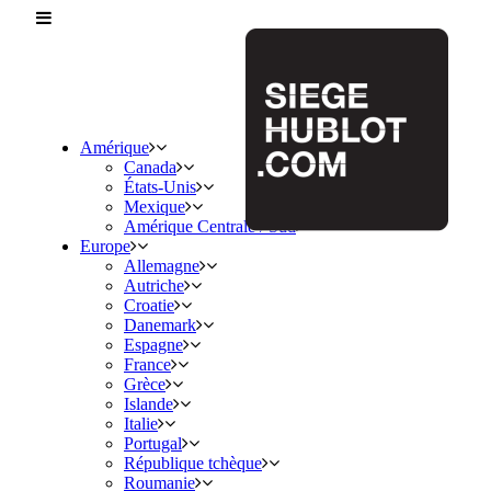
Amérique
Canada
États-Unis
Mexique
Amérique Centrale / Sud
Europe
Allemagne
Autriche
Croatie
Danemark
Espagne
France
Grèce
Islande
Italie
Portugal
République tchèque
Roumanie