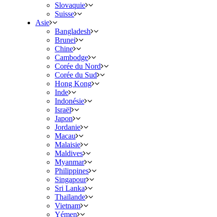
Slovaquie
Suisse
Asie
Bangladesh
Brunei
Chine
Cambodge
Corée du Nord
Corée du Sud
Hong Kong
Inde
Indonésie
Israël
Japon
Jordanie
Macau
Malaisie
Maldives
Myanmar
Philippines
Singapour
Sri Lanka
Thaïlande
Vietnam
Yémen