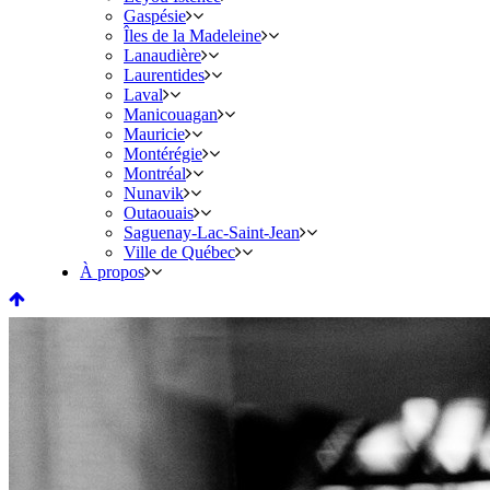
Gaspésie
Îles de la Madeleine
Lanaudière
Laurentides
Laval
Manicouagan
Mauricie
Montérégie
Montréal
Nunavik
Outaouais
Saguenay-Lac-Saint-Jean
Ville de Québec
À propos