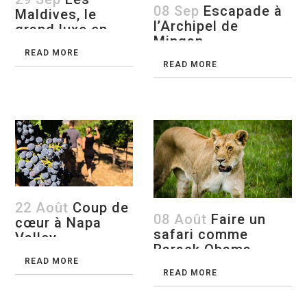
08 Sep
Escapade à
Maldives, le
l’Archipel de
grand luxe en
Mingan
plein océan
READ MORE
Indien
READ MORE
22 Août
Coup de
08 Août
Faire un
cœur à Napa
safari comme
Valley
Barack Obama
READ MORE
READ MORE