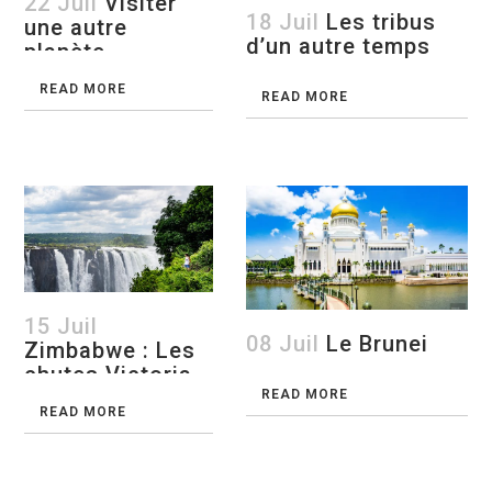
22 Juil
Visiter
18 Juil
Les tribus
une autre
d’un autre temps
planète
READ MORE
READ MORE
15 Juil
08 Juil
Le Brunei
Zimbabwe : Les
chutes Victoria
et plus encore!
READ MORE
READ MORE